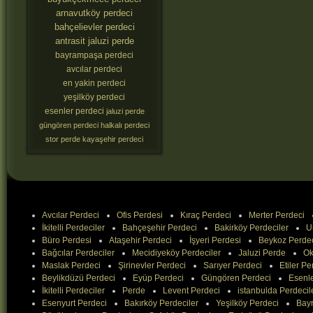
arnavutköy perdeci
bahçelievler perdeci
antrasit jaluzi perde
bayrampaşa perdeci
avcılar perdeci
en yakin perdeci
yeşilköy perdeci
esenler perdeci
jaluzi perde
güngören perdeci
halkalı perdeci
stor perde
kayaşehir perdeci
Avcılar Perdeci
Ofis Perdesi
Kıraç Perdeci
Merter Perdeci
İkitelli Perdeciler
Bahçeşehir Perdeci
Bakirköy Perdeciler
U
Büro Perdesi
Ataşehir Perdeci
İşyeri Perdesi
Beykoz Perde
Bağcılar Perdeciler
Mecidiyeköy Perdeciler
Jaluzi Perde
Ok
Maslak Perdeci
Şirinevler Perdeci
Sarıyer Perdeci
Etiler Pe
Beylikdüzü Perdeci
Eyüp Perdeci
Güngören Perdeci
Esenle
İkitelli Perdeciler
Perde
Levent Perdeci
istanbulda Perdecil
Esenyurt Perdeci
Bakırköy Perdeciler
Yeşilköy Perdeci
Bay