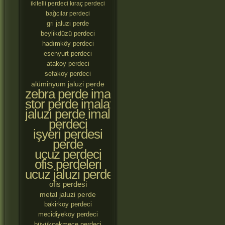
ikitelli perdeci
kıraç perdeci
bağcılar perdeci
gri jaluzi perde
beylikdüzü perdeci
hadımköy perdeci
esenyurt perdeci
atakoy perdeci
sefakoy perdeci
alüminyum jaluzi perde
zebra perde imalatçıları
stor perde imalatçıları
jaluzi perde imalatçıları
perdeci
işyeri perdesi
perde
ucuz perdeci
ofis perdeleri
ucuz jaluzi perde
ofis perdesi
metal jaluzi perde
bakirkoy perdeci
mecidiyekoy perdeci
büyükçekmece perdeci