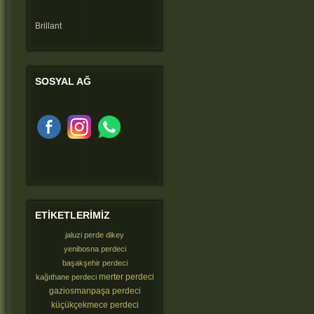
Brillant
SOSYAL
AĞ
ETIKETLERIMIZ
jaluzi perde dikey
yenibosna perdeci
başakşehir perdeci
merter perdeci
kağıthane perdeci
gaziosmanpaşa perdeci
küçükçekmece perdeci