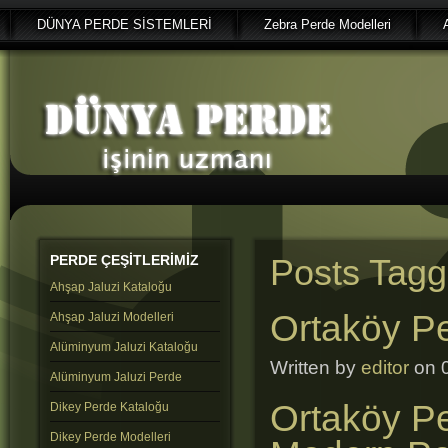
DÜNYA PERDE SİSTEMLERİ
Zebra Perde Modelleri
PERDE
ÇEŞİTLERİMİZ
Posts Tagg
Ahşap Jaluzi Kataloğu
Ortaköy P
Ahşap Jaluzi Modelleri
Alüminyum Jaluzi Kataloğu
Written by
editor
on 0
Alüminyum Jaluzi Perde
Ortaköy Pe
Dikey Perde Kataloğu
Dikey Perde Modelleri