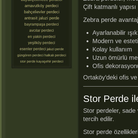
arnavutköy perdeci
Çift katmanlı yapısı
bahçelievler perdeci
antrasit jaluzi perde
Zebra perde avantajl
bayrampaşa perdeci
avcılar perdeci
Ayarlanabilir ışı
en yakin perdeci
Modern ve estet
yeşilköy perdeci
Kolay kullanım
esenler perdeci
jaluzi perde
güngören perdeci
halkalı perdeci
Uzun ömürlü me
stor perde
kayaşehir perdeci
Ofis dekorasyo
Ortaköy’deki ofis ve
Stor Perde i
Stor perdeler, sade
tercih edilir.
Stor perde özellikleri