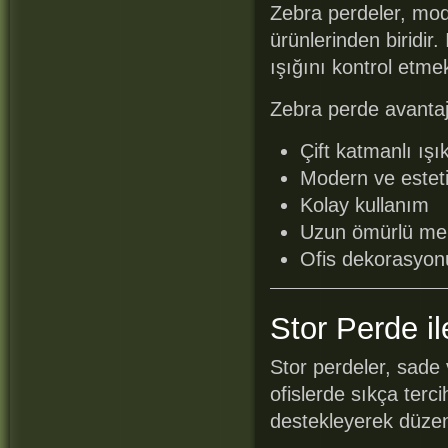
Zebra perdeler, mod
ürünlerinden biridir.
ışığını kontrol etme
Zebra perde avantajl
Çift katmanlı ışı
Modern ve estet
Kolay kullanım
Uzun ömürlü me
Ofis dekorasyo
Stor Perde il
Stor perdeler, sad
ofislerde sıkça terc
destekleyerek düzenl