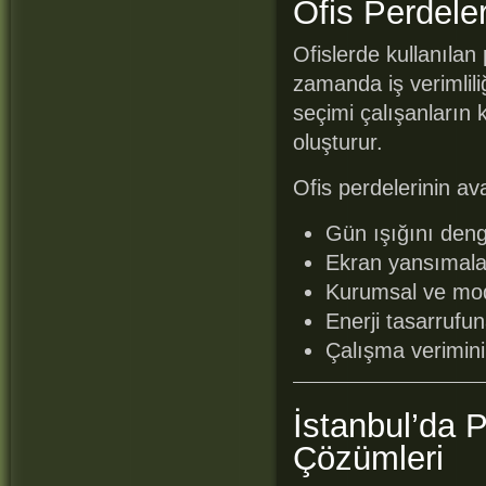
Ofis Perdele
Ofislerde kullanılan 
zamanda iş verimlili
seçimi çalışanların 
oluşturur.
Ofis perdelerinin ava
Gün ışığını denge
Ekran yansımalar
Kurumsal ve mod
Enerji tasarrufu
Çalışma verimini 
İstanbul’da 
Çözümleri