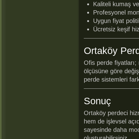
Kaliteli kumaş v
Profesyonel mont
Uygun fiyat polit
Ücretsiz keşif hi
Ortaköy Perd
Ofis perde fiyatları
ölçüsüne göre değişi
perde sistemleri far
Sonuç
Ortaköy perdeci hiz
hem de işlevsel açı
sayesinde daha mode
oluşturabilirsiniz.