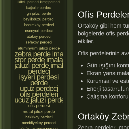
ikitelli perdeci
kıraç perdeci
bağcılar perdeci
Ofis Perdele
gri jaluzi perde
beylikdüzü perdeci
Ortaköy gibi hem tur
hadımköy perdeci
esenyurt perdeci
bölgelerde ofis per
atakoy perdeci
etkiler.
sefakoy perdeci
alüminyum jaluzi perde
zebra perde imalatçıları
Ofis perdelerinin ava
stor perde imalatçıları
jaluzi perde imalatçıları
Gün ışığını kontr
perdeci
Ekran yansımalar
işyeri perdesi
Kurumsal ve est
perde
ucuz perdeci
Enerji tasarrufu
ofis perdeleri
Çalışma konforun
ucuz jaluzi perde
ofis perdesi
metal jaluzi perde
Ortaköy Zebr
bakirkoy perdeci
mecidiyekoy perdeci
Zebra perdeler, mode
büyükçekmece perdeci