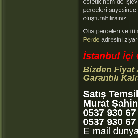
estetik hem de işle
perdeleri sayesinde
oluşturabilirsiniz.
Ofis perdeleri ve tü
Perde
adresini ziyare
İstanbul İç
Bizden Fiyat
Garantili Kali
Satış Temsi
Murat Şahin
0537 930 67
0537 930 67
E-mail duny