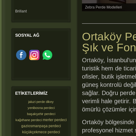
Zebra Perde Modelleri
Brillant
Ortaköy Pe
SOSYAL
AĞ
Şık ve Fo
Ortaköy, İstanbul’un
turistik hem de tica
ofisler, butik işletm
güneş kontrolü deği
sağlar. Doğru perde
ETIKETLERIMIZ
verimli hale getirir
jaluzi perde dikey
yenibosna perdeci
ömürlü çözümler içi
başakşehir perdeci
merter perdeci
kağıthane perdeci
Ortaköy bölgesinde 
gaziosmanpaşa perdeci
profesyonel hizmet 
küçükçekmece perdeci