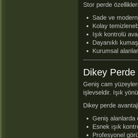
Stor perde özellikleri
Sade ve modern
Kolay temizlenebi
Işık kontrolü ava
Dayanıklı kumaş
Kurumsal alanla
Dikey Perde 
Geniş cam yüzeylere
işlevseldir. Işık yö
Dikey perde avantajl
Geniş alanlarda e
Esnek ışık kontr
Profesyonel gö