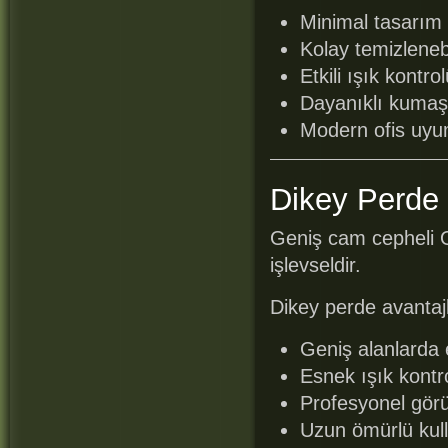
Minimal tasarım
Kolay temizlenebi
Etkili ışık kontro
Dayanıklı kumaş
Modern ofis uy
Dikey Perde 
Geniş cam cepheli O
işlevseldir.
Dikey perde avantajl
Geniş alanlarda e
Esnek ışık kontr
Profesyonel gö
Uzun ömürlü kul