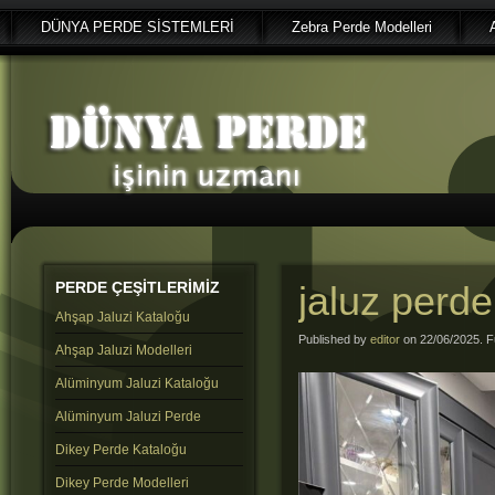
DÜNYA PERDE SİSTEMLERİ
Zebra Perde Modelleri
PERDE
ÇEŞİTLERİMİZ
jaluz perde
Ahşap Jaluzi Kataloğu
Published by
editor
on 22/06/2025. Fu
Ahşap Jaluzi Modelleri
Alüminyum Jaluzi Kataloğu
Alüminyum Jaluzi Perde
Dikey Perde Kataloğu
Dikey Perde Modelleri