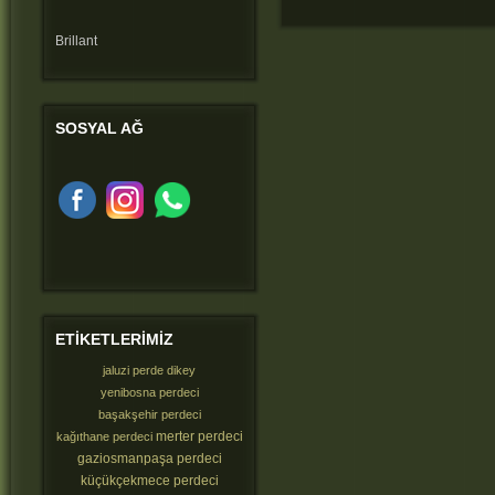
Brillant
SOSYAL
AĞ
ETIKETLERIMIZ
jaluzi perde dikey
yenibosna perdeci
başakşehir perdeci
merter perdeci
kağıthane perdeci
gaziosmanpaşa perdeci
küçükçekmece perdeci