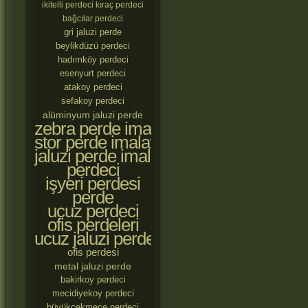
ikitelli perdeci
kıraç perdeci
bağcılar perdeci
gri jaluzi perde
beylikdüzü perdeci
hadımköy perdeci
esenyurt perdeci
atakoy perdeci
sefakoy perdeci
alüminyum jaluzi perde
zebra perde imalatçıları
stor perde imalatçıları
jaluzi perde imalatçıları
perdeci
işyeri perdesi
perde
ucuz perdeci
ofis perdeleri
ucuz jaluzi perde
ofis perdesi
metal jaluzi perde
bakirkoy perdeci
mecidiyekoy perdeci
büyükçekmece perdeci