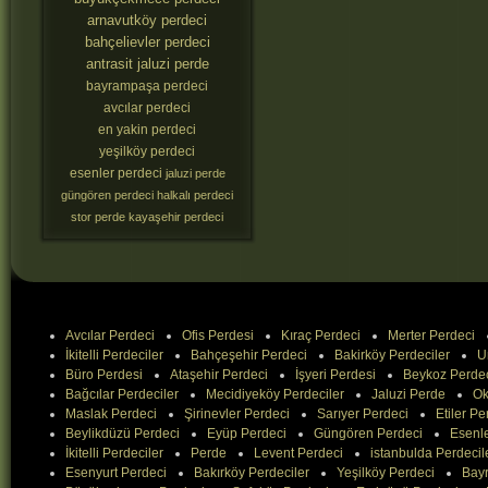
arnavutköy perdeci
bahçelievler perdeci
antrasit jaluzi perde
bayrampaşa perdeci
avcılar perdeci
en yakin perdeci
yeşilköy perdeci
esenler perdeci
jaluzi perde
güngören perdeci
halkalı perdeci
stor perde
kayaşehir perdeci
Avcılar Perdeci
Ofis Perdesi
Kıraç Perdeci
Merter Perdeci
İkitelli Perdeciler
Bahçeşehir Perdeci
Bakirköy Perdeciler
U
Büro Perdesi
Ataşehir Perdeci
İşyeri Perdesi
Beykoz Perde
Bağcılar Perdeciler
Mecidiyeköy Perdeciler
Jaluzi Perde
Ok
Maslak Perdeci
Şirinevler Perdeci
Sarıyer Perdeci
Etiler Pe
Beylikdüzü Perdeci
Eyüp Perdeci
Güngören Perdeci
Esenle
İkitelli Perdeciler
Perde
Levent Perdeci
istanbulda Perdecil
Esenyurt Perdeci
Bakırköy Perdeciler
Yeşilköy Perdeci
Bay