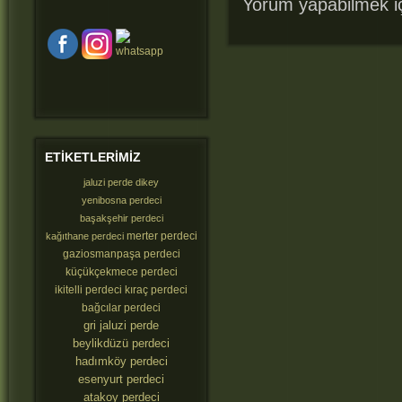
Yorum yapabilmek i
ETIKETLERIMIZ
jaluzi perde dikey
yenibosna perdeci
başakşehir perdeci
merter perdeci
kağıthane perdeci
gaziosmanpaşa perdeci
küçükçekmece perdeci
ikitelli perdeci
kıraç perdeci
bağcılar perdeci
gri jaluzi perde
beylikdüzü perdeci
hadımköy perdeci
esenyurt perdeci
atakoy perdeci