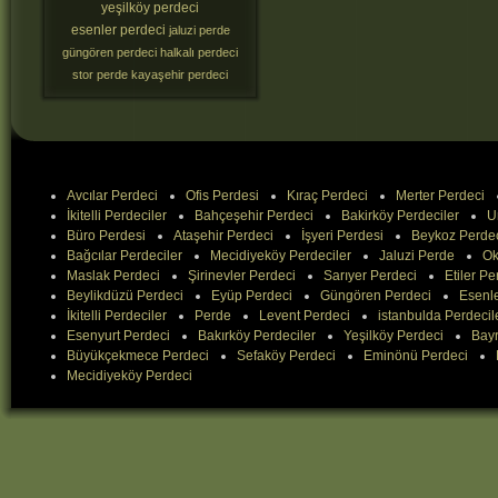
yeşilköy perdeci
esenler perdeci
jaluzi perde
güngören perdeci
halkalı perdeci
stor perde
kayaşehir perdeci
Avcılar Perdeci
Ofis Perdesi
Kıraç Perdeci
Merter Perdeci
İkitelli Perdeciler
Bahçeşehir Perdeci
Bakirköy Perdeciler
U
Büro Perdesi
Ataşehir Perdeci
İşyeri Perdesi
Beykoz Perde
Bağcılar Perdeciler
Mecidiyeköy Perdeciler
Jaluzi Perde
Ok
Maslak Perdeci
Şirinevler Perdeci
Sarıyer Perdeci
Etiler Pe
Beylikdüzü Perdeci
Eyüp Perdeci
Güngören Perdeci
Esenle
İkitelli Perdeciler
Perde
Levent Perdeci
istanbulda Perdecil
Esenyurt Perdeci
Bakırköy Perdeciler
Yeşilköy Perdeci
Bay
Büyükçekmece Perdeci
Sefaköy Perdeci
Eminönü Perdeci
Mecidiyeköy Perdeci