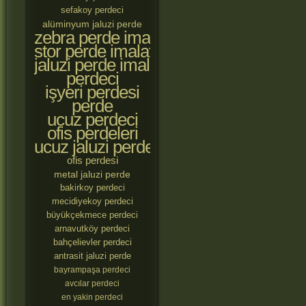
sefakoy perdeci
alüminyum jaluzi perde
zebra perde imalatçıları
stor perde imalatçıları
jaluzi perde imalatçıları
perdeci
işyeri perdesi
perde
ucuz perdeci
ofis perdeleri
ucuz jaluzi perde
ofis perdesi
metal jaluzi perde
bakirkoy perdeci
mecidiyekoy perdeci
büyükçekmece perdeci
arnavutköy perdeci
bahçelievler perdeci
antrasit jaluzi perde
bayrampaşa perdeci
avcılar perdeci
en yakin perdeci