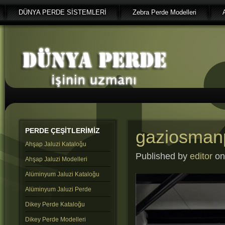
DÜNYA PERDE SİSTEMLERİ
Zebra Perde Modelleri
PERDE
ÇEŞİTLERİMİZ
gaziosmanp
Ahşap Jaluzi Kataloğu
Published by
editor
on 
Ahşap Jaluzi Modelleri
Alüminyum Jaluzi Kataloğu
Alüminyum Jaluzi Perde
Dikey Perde Kataloğu
Dikey Perde Modelleri