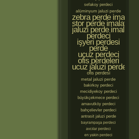
sefakoy perdeci
alüminyum jaluzi perde
zebra perde imalatçıl
stor perde imalatçılar
jaluzi perde imalatçıl
perdeci
işyeri perdesi
perde
ucuz perdeci
ofis perdeleri
ucuz jaluzi perde
ofis perdesi
metal jaluzi perde
bakirkoy perdeci
mecidiyekoy perdeci
büyükçekmece perdeci
arnavutköy perdeci
bahçelievler perdeci
antrasit jaluzi perde
bayrampaşa perdeci
avcılar perdeci
en yakin perdeci