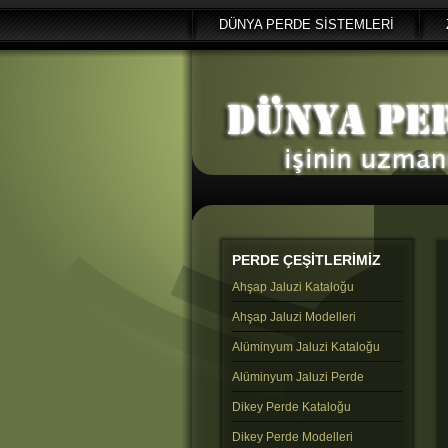
DÜNYA PERDE SİSTEMLERİ
PERDE
ÇEŞİTLERİMİZ
Ahşap Jaluzi Kataloğu
Ahşap Jaluzi Modelleri
Alüminyum Jaluzi Kataloğu
Alüminyum Jaluzi Perde
Dikey Perde Kataloğu
Dikey Perde Modelleri