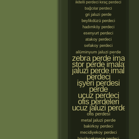
ikitelli perdeci
kıraç perdeci
bağcılar perdeci
gri jaluzi perde
beylikdüzü perdeci
hadımköy perdeci
esenyurt perdeci
atakoy perdeci
sefakoy perdeci
alüminyum jaluzi perde
zebra perde imalatçıl
stor perde imalatçılar
jaluzi perde imalatçıl
perdeci
işyeri perdesi
perde
ucuz perdeci
ofis perdeleri
ucuz jaluzi perde
ofis perdesi
metal jaluzi perde
bakirkoy perdeci
mecidiyekoy perdeci
büyükçekmece perdeci