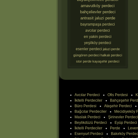
arnavutköy perdeci
bahçelievler perdeci
antrasit jaluzi perde
bayrampaşa perdeci
avcılar perdeci
en yakin perdeci
yeşilköy perdeci
esenler perdeci
jaluzi perde
güngören perdeci
halkalı perdeci
stor perde
kayaşehir perdeci
Avcılar Perdeci
Ofis Perdesi
K
İkitelli Perdeciler
Bahçeşehir Perd
Büro Perdesi
Ataşehir Perdeci
Bağcılar Perdeciler
Mecidiyeköy P
Maslak Perdeci
Şirinevler Perdeci
Beylikdüzü Perdeci
Eyüp Perdeci
İkitelli Perdeciler
Perde
Leven
Esenyurt Perdeci
Bakırköy Perdec