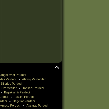
ahçelievler Perdeci
ktas Perdeci
Ataköy Perdeciler
Silivride Perdeci
ul Perdeciler
Topkapı Perdeci
Başakşehir Perdeci
erdeci
Taksim Perdeci
rdeci
Bağcılar Perdeci
ekmece Perdeci
Aksaray Perdeci