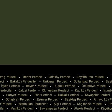
ıraç Perdeci
Merter Perdeci
Ortaköy Perdeci
Zeytinburnu Perdeci
B
eci
Bakirköy Perdeciler
Unkapanı Perdeci
Sultangazi Perdeci
Beşi
İşyeri Perdesi
Beykoz Perdeci
Dudullu Perdeci
Ümraniye Perdeci
erdeciler
Jaluzi Perde
Okmeydanı Perdeci
Kadıköy Perdeci
istanb
Sarıyer Perdeci
Etiler Perdeci
Halkalı Perdeci
Kayaşehir Perdeci
Güngören Perdeci
Esenler Perdeci
Beşiktaş Perdeci
Arnavutköy P
t Perdeci
istanbulda Perdeciler
Şişli Perdeci
Kağıthane Perdeci
Pe
iler
Yeşilköy Perdeci
Bayrampaşa Perdeci
Ataköy Perdeci
Küçükç