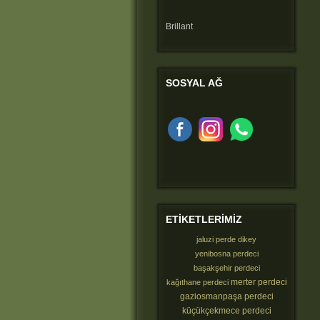
Brillant
SOSYAL
AĞ
ETIKETLERIMIZ
jaluzi perde dikey
yenibosna perdeci
başakşehir perdeci
merter perdeci
kağıthane perdeci
gaziosmanpaşa perdeci
küçükçekmece perdeci