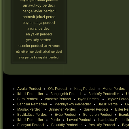
arnavutköy perdeci
bahçelievler perdeci
antrasit jaluzi perde
bayrampaşa perdeci
avcılar perdeci
en yakin perdeci
yeşilköy perdeci
esenler perdeci
jaluzi perde
güngören perdeci
halkalı perdeci
stor perde
kayaşehir perdeci
Avcılar Perdeci
Ofis Perdesi
Kıraç Perdeci
Merter Perdeci
İkitelli Perdeciler
Bahçeşehir Perdeci
Bakirköy Perdeciler
U
Büro Perdesi
Ataşehir Perdeci
İşyeri Perdesi
Beykoz Perde
Bağcılar Perdeciler
Mecidiyeköy Perdeciler
Jaluzi Perde
Ok
Maslak Perdeci
Şirinevler Perdeci
Sarıyer Perdeci
Etiler Pe
Beylikdüzü Perdeci
Eyüp Perdeci
Güngören Perdeci
Esenle
İkitelli Perdeciler
Perde
Levent Perdeci
istanbulda Perdecil
Esenyurt Perdeci
Bakırköy Perdeciler
Yeşilköy Perdeci
Bay