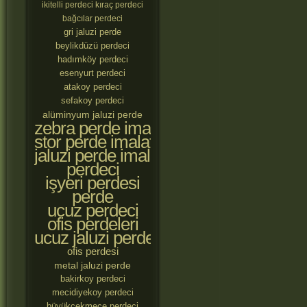
ikitelli perdeci
kıraç perdeci
bağcılar perdeci
gri jaluzi perde
beylikdüzü perdeci
hadımköy perdeci
esenyurt perdeci
atakoy perdeci
sefakoy perdeci
alüminyum jaluzi perde
zebra perde imalatçıları
stor perde imalatçıları
jaluzi perde imalatçıları
perdeci
işyeri perdesi
perde
ucuz perdeci
ofis perdeleri
ucuz jaluzi perde
ofis perdesi
metal jaluzi perde
bakirkoy perdeci
mecidiyekoy perdeci
büyükçekmece perdeci