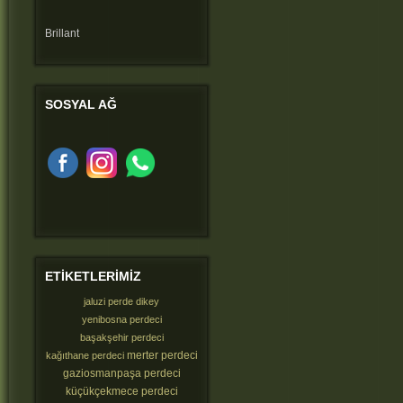
Brillant
SOSYAL
AĞ
ETIKETLERIMIZ
jaluzi perde dikey
yenibosna perdeci
başakşehir perdeci
merter perdeci
kağıthane perdeci
gaziosmanpaşa perdeci
küçükçekmece perdeci