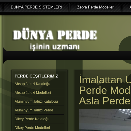
DÜNYA PERDE SİSTEMLERİ
Zebra Perde Modelleri
PERDE
ÇEŞİTLERİMİZ
İmalattan U
Ahşap Jaluzi Kataloğu
Perde Mode
Ahşap Jaluzi Modelleri
Asla Perde
Alüminyum Jaluzi Kataloğu
Alüminyum Jaluzi Perde
Dikey Perde Kataloğu
Dikey Perde Modelleri