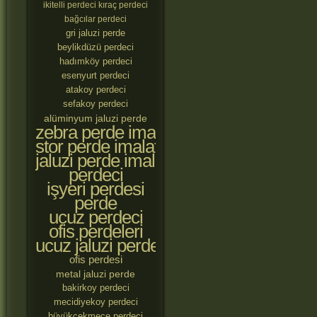
ikitelli perdeci
kıraç perdeci
bağcılar perdeci
gri jaluzi perde
beylikdüzü perdeci
hadımköy perdeci
esenyurt perdeci
atakoy perdeci
sefakoy perdeci
alüminyum jaluzi perde
zebra perde imalatçıları
stor perde imalatçıları
jaluzi perde imalatçıları
perdeci
işyeri perdesi
perde
ucuz perdeci
ofis perdeleri
ucuz jaluzi perde
ofis perdesi
metal jaluzi perde
bakirkoy perdeci
mecidiyekoy perdeci
büyükçekmece perdeci