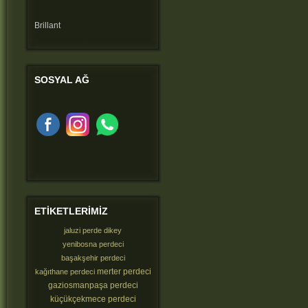
Brillant
SOSYAL
AĞ
ETIKETLERIMIZ
jaluzi perde dikey
yenibosna perdeci
başakşehir perdeci
merter perdeci
kağıthane perdeci
gaziosmanpaşa perdeci
küçükçekmece perdeci