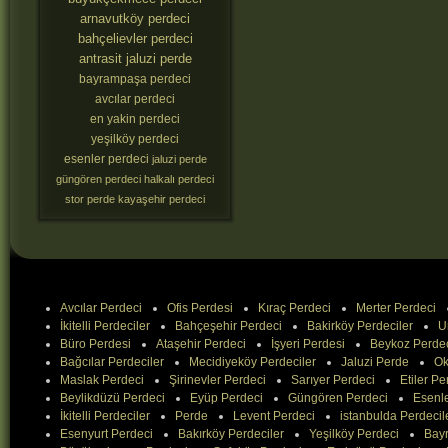
arnavutköy perdeci
bahçelievler perdeci
antrasit jaluzi perde
bayrampaşa perdeci
avcılar perdeci
en yakin perdeci
yeşilköy perdeci
esenler perdeci
jaluzi perde
güngören perdeci
halkalı perdeci
stor perde
kayaşehir perdeci
Avcılar Perdeci
Ofis Perdesi
Kıraç Perdeci
Merter Perdeci
İkitelli Perdeciler
Bahçeşehir Perdeci
Bakirköy Perdeciler
U
Büro Perdesi
Ataşehir Perdeci
İşyeri Perdesi
Beykoz Perde
Bağcılar Perdeciler
Mecidiyeköy Perdeciler
Jaluzi Perde
Ok
Maslak Perdeci
Şirinevler Perdeci
Sarıyer Perdeci
Etiler Pe
Beylikdüzü Perdeci
Eyüp Perdeci
Güngören Perdeci
Esenle
İkitelli Perdeciler
Perde
Levent Perdeci
istanbulda Perdecil
Esenyurt Perdeci
Bakırköy Perdeciler
Yeşilköy Perdeci
Bay