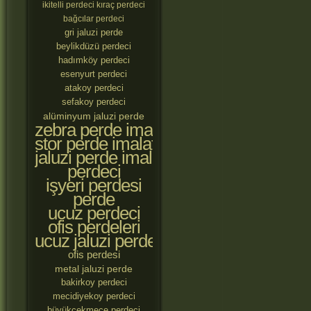
ikitelli perdeci
kıraç perdeci
bağcılar perdeci
gri jaluzi perde
beylikdüzü perdeci
hadımköy perdeci
esenyurt perdeci
atakoy perdeci
sefakoy perdeci
alüminyum jaluzi perde
zebra perde imalatçıları
stor perde imalatçıları
jaluzi perde imalatçıları
perdeci
işyeri perdesi
perde
ucuz perdeci
ofis perdeleri
ucuz jaluzi perde
ofis perdesi
metal jaluzi perde
bakirkoy perdeci
mecidiyekoy perdeci
büyükçekmece perdeci