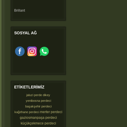
Brillant
SOSYAL
AĞ
ETIKETLERIMIZ
jaluzi perde dikey
yenibosna perdeci
başakşehir perdeci
merter perdeci
kağıthane perdeci
gaziosmanpaşa perdeci
küçükçekmece perdeci