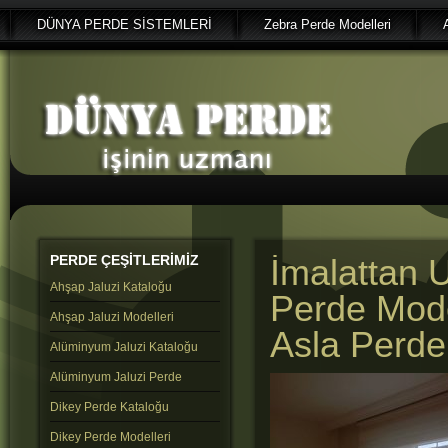
DÜNYA PERDE SİSTEMLERİ
Zebra Perde Modelleri
PERDE
ÇEŞİTLERİMİZ
İmalattan U
Ahşap Jaluzi Kataloğu
Perde Mode
Ahşap Jaluzi Modelleri
Asla Perde
Alüminyum Jaluzi Kataloğu
Alüminyum Jaluzi Perde
Dikey Perde Kataloğu
Dikey Perde Modelleri