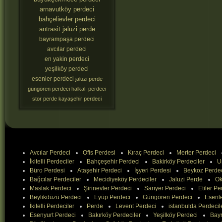
arnavutköy perdeci
bahçelievler perdeci
antrasit jaluzi perde
bayrampaşa perdeci
avcılar perdeci
en yakin perdeci
yeşilköy perdeci
esenler perdeci
jaluzi perde
güngören perdeci
halkalı perdeci
stor perde
kayaşehir perdeci
Avcılar Perdeci
Ofis Perdesi
Kıraç Perdeci
Merter Perdeci
İkitelli Perdeciler
Bahçeşehir Perdeci
Bakirköy Perdeciler
U
Büro Perdesi
Ataşehir Perdeci
İşyeri Perdesi
Beykoz Perde
Bağcılar Perdeciler
Mecidiyeköy Perdeciler
Jaluzi Perde
Ok
Maslak Perdeci
Şirinevler Perdeci
Sarıyer Perdeci
Etiler Pe
Beylikdüzü Perdeci
Eyüp Perdeci
Güngören Perdeci
Esenle
İkitelli Perdeciler
Perde
Levent Perdeci
istanbulda Perdecil
Esenyurt Perdeci
Bakırköy Perdeciler
Yeşilköy Perdeci
Bay