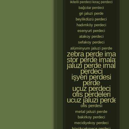
ikitelli perdeci
kıraç perdeci
bağcılar perdeci
gri jaluzi perde
beylikdüzü perdeci
hadımköy perdeci
esenyurt perdeci
atakoy perdeci
sefakoy perdeci
alüminyum jaluzi perde
zebra perde imalatçıl
stor perde imalatçılar
jaluzi perde imalatçıl
perdeci
işyeri perdesi
perde
ucuz perdeci
ofis perdeleri
ucuz jaluzi perde
ofis perdesi
metal jaluzi perde
bakirkoy perdeci
mecidiyekoy perdeci
büyükçekmece perdeci