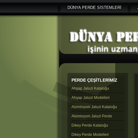
DÜNYA PERDE SİSTEMLERİ
PERDE
ÇEŞİTLERİMİZ
Ahşap Jaluzi Kataloğu
Ahşap Jaluzi Modelleri
Alüminyum Jaluzi Kataloğu
Alüminyum Jaluzi Perde
Dikey Perde Kataloğu
Dikey Perde Modelleri