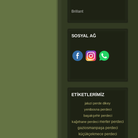
Brillant
SOSYAL
AĞ
ETIKETLERIMIZ
jaluzi perde dikey
yenibosna perdeci
başakşehir perdeci
merter perdeci
kağıthane perdeci
gaziosmanpaşa perdeci
küçükçekmece perdeci