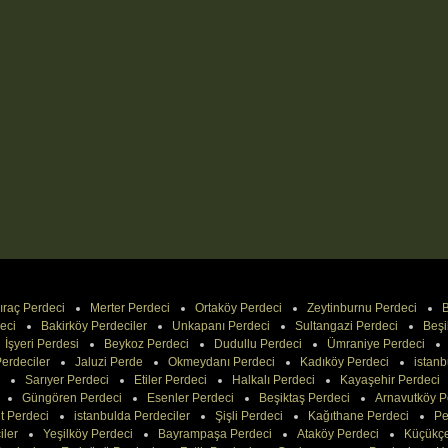
ıraç Perdeci
Merter Perdeci
Ortaköy Perdeci
Zeytinburnu Perdeci
B
eci
Bakirköy Perdeciler
Unkapanı Perdeci
Sultangazi Perdeci
Beşi
İşyeri Perdesi
Beykoz Perdeci
Dudullu Perdeci
Ümraniye Perdeci
erdeciler
Jaluzi Perde
Okmeydanı Perdeci
Kadıköy Perdeci
istanb
Sarıyer Perdeci
Etiler Perdeci
Halkalı Perdeci
Kayaşehir Perdeci
Güngören Perdeci
Esenler Perdeci
Beşiktaş Perdeci
Arnavutköy P
t Perdeci
istanbulda Perdeciler
Şişli Perdeci
Kağıthane Perdeci
Pe
iler
Yeşilköy Perdeci
Bayrampaşa Perdeci
Ataköy Perdeci
Küçükç