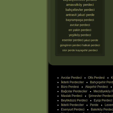
arnavutköy perdeci
bahçelievler perdeci
antrasit jaluzi perde
bayrampaşa perdeci
avcılar perdeci
en yakin perdeci
yeşilköy perdeci
esenler perdeci
jaluzi perde
güngören perdeci
halkalı perdeci
stor perde
kayaşehir perdeci
Avcılar Perdeci
Ofis Perdesi
K
İkitelli Perdeciler
Bahçeşehir Perd
Büro Perdesi
Ataşehir Perdeci
Bağcılar Perdeciler
Mecidiyeköy P
Maslak Perdeci
Şirinevler Perdeci
Beylikdüzü Perdeci
Eyüp Perdeci
İkitelli Perdeciler
Perde
Leven
Esenyurt Perdeci
Bakırköy Perdec