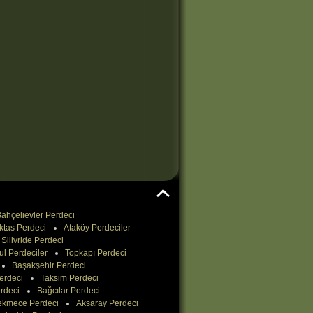
ahçelievler Perdeci
ktas Perdeci
Ataköy Perdeciler
Silivride Perdeci
ul Perdeciler
Topkapı Perdeci
Başakşehir Perdeci
erdeci
Taksim Perdeci
rdeci
Bağcılar Perdeci
ekmece Perdeci
Aksaray Perdeci