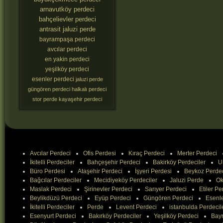
arnavutköy perdeci
bahçelievler perdeci
antrasit jaluzi perde
bayrampaşa perdeci
avcılar perdeci
en yakin perdeci
yeşilköy perdeci
esenler perdeci
jaluzi perde
güngören perdeci
halkalı perdeci
stor perde
kayaşehir perdeci
Avcılar Perdeci
Ofis Perdesi
Kıraç Perdeci
Merter Perdeci
İkitelli Perdeciler
Bahçeşehir Perdeci
Bakirköy Perdeciler
U
Büro Perdesi
Ataşehir Perdeci
İşyeri Perdesi
Beykoz Perde
Bağcılar Perdeciler
Mecidiyeköy Perdeciler
Jaluzi Perde
Ok
Maslak Perdeci
Şirinevler Perdeci
Sarıyer Perdeci
Etiler Pe
Beylikdüzü Perdeci
Eyüp Perdeci
Güngören Perdeci
Esenle
İkitelli Perdeciler
Perde
Levent Perdeci
istanbulda Perdecil
Esenyurt Perdeci
Bakırköy Perdeciler
Yeşilköy Perdeci
Bay