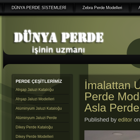
DÜNYA PERDE SİSTEMLERİ
Zebra Perde Modelleri
PERDE
ÇEŞİTLERİMİZ
İmalattan U
Ahşap Jaluzi Kataloğu
Perde Mode
Ahşap Jaluzi Modelleri
Asla Perde
Alüminyum Jaluzi Kataloğu
Alüminyum Jaluzi Perde
Published by
editor
on 
Dikey Perde Kataloğu
Dikey Perde Modelleri