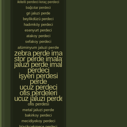
ikitelli perdeci
kıraç perdeci
bağcılar perdeci
gri jaluzi perde
beylikdüzü perdeci
hadımköy perdeci
esenyurt perdeci
atakoy perdeci
sefakoy perdeci
alüminyum jaluzi perde
zebra perde imalatçıları
stor perde imalatçıları
jaluzi perde imalatçıları
perdeci
işyeri perdesi
perde
ucuz perdeci
ofis perdeleri
ucuz jaluzi perde
ofis perdesi
metal jaluzi perde
bakirkoy perdeci
mecidiyekoy perdeci
büyükçekmece perdeci