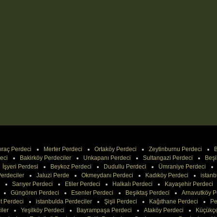
ıraç Perdeci
Merter Perdeci
Ortaköy Perdeci
Zeytinburnu Perdeci
B
eci
Bakirköy Perdeciler
Unkapanı Perdeci
Sultangazi Perdeci
Beşi
İşyeri Perdesi
Beykoz Perdeci
Dudullu Perdeci
Ümraniye Perdeci
erdeciler
Jaluzi Perde
Okmeydanı Perdeci
Kadıköy Perdeci
istanb
Sarıyer Perdeci
Etiler Perdeci
Halkalı Perdeci
Kayaşehir Perdeci
Güngören Perdeci
Esenler Perdeci
Beşiktaş Perdeci
Arnavutköy P
t Perdeci
istanbulda Perdeciler
Şişli Perdeci
Kağıthane Perdeci
Pe
iler
Yeşilköy Perdeci
Bayrampaşa Perdeci
Ataköy Perdeci
Küçükç