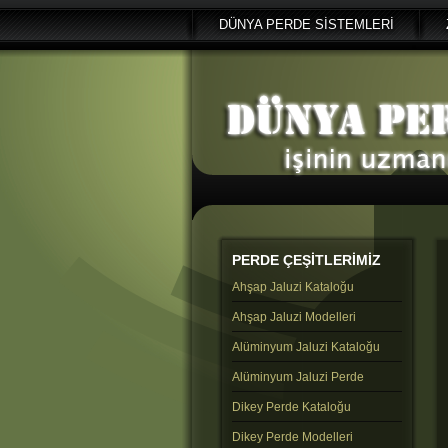
DÜNYA PERDE SİSTEMLERİ
PERDE
ÇEŞİTLERİMİZ
Ahşap Jaluzi Kataloğu
Ahşap Jaluzi Modelleri
Alüminyum Jaluzi Kataloğu
Alüminyum Jaluzi Perde
Dikey Perde Kataloğu
Dikey Perde Modelleri