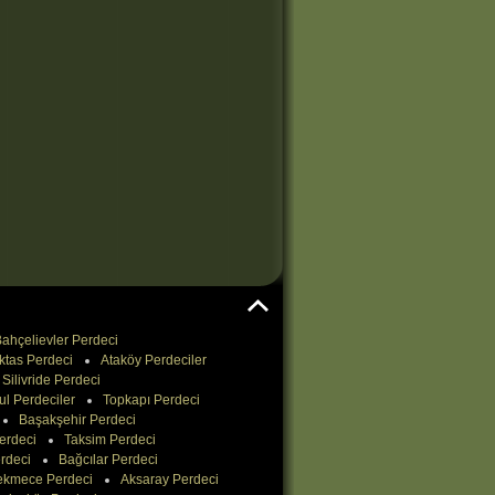
ahçelievler Perdeci
ktas Perdeci
Ataköy Perdeciler
Silivride Perdeci
ul Perdeciler
Topkapı Perdeci
Başakşehir Perdeci
erdeci
Taksim Perdeci
rdeci
Bağcılar Perdeci
ekmece Perdeci
Aksaray Perdeci