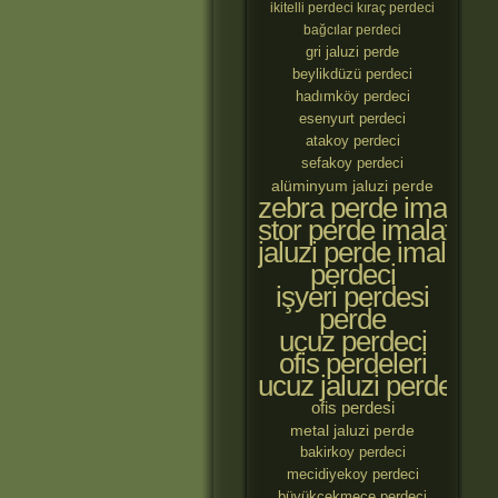
ikitelli perdeci
kıraç perdeci
bağcılar perdeci
gri jaluzi perde
beylikdüzü perdeci
hadımköy perdeci
esenyurt perdeci
atakoy perdeci
sefakoy perdeci
alüminyum jaluzi perde
zebra perde imalatçıl
stor perde imalatçılar
jaluzi perde imalatçıl
perdeci
işyeri perdesi
perde
ucuz perdeci
ofis perdeleri
ucuz jaluzi perde
ofis perdesi
metal jaluzi perde
bakirkoy perdeci
mecidiyekoy perdeci
büyükçekmece perdeci