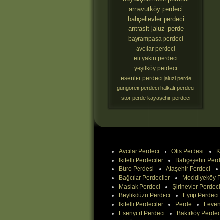
arnavutköy perdeci
bahçelievler perdeci
antrasit jaluzi perde
bayrampaşa perdeci
avcılar perdeci
en yakin perdeci
yeşilköy perdeci
esenler perdeci
jaluzi perde
güngören perdeci
halkalı perdeci
stor perde
kayaşehir perdeci
Avcılar Perdeci
Ofis Perdesi
K
İkitelli Perdeciler
Bahçeşehir Perd
Büro Perdesi
Ataşehir Perdeci
Bağcılar Perdeciler
Mecidiyeköy P
Maslak Perdeci
Şirinevler Perdeci
Beylikdüzü Perdeci
Eyüp Perdeci
İkitelli Perdeciler
Perde
Leven
Esenyurt Perdeci
Bakırköy Perdec