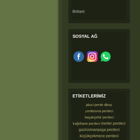
Brillant
SOSYAL
AĞ
ETIKETLERIMIZ
jaluzi perde dikey
yenibosna perdeci
başakşehir perdeci
merter perdeci
kağıthane perdeci
gaziosmanpaşa perdeci
küçükçekmece perdeci