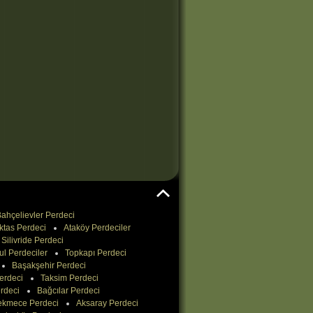
ahçelievler Perdeci
ktas Perdeci
Ataköy Perdeciler
Silivride Perdeci
ul Perdeciler
Topkapı Perdeci
Başakşehir Perdeci
erdeci
Taksim Perdeci
rdeci
Bağcılar Perdeci
ekmece Perdeci
Aksaray Perdeci