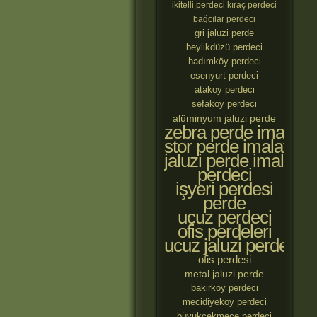
ikitelli perdeci
kıraç perdeci
bağcılar perdeci
gri jaluzi perde
beylikdüzü perdeci
hadımköy perdeci
esenyurt perdeci
atakoy perdeci
sefakoy perdeci
alüminyum jaluzi perde
zebra perde imalatçıl
stor perde imalatçılar
jaluzi perde imalatçıl
perdeci
işyeri perdesi
perde
ucuz perdeci
ofis perdeleri
ucuz jaluzi perde
ofis perdesi
metal jaluzi perde
bakirkoy perdeci
mecidiyekoy perdeci
büyükçekmece perdeci