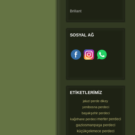
Brillant
SOSYAL
AĞ
ETIKETLERIMIZ
jaluzi perde dikey
yenibosna perdeci
başakşehir perdeci
merter perdeci
kağıthane perdeci
gaziosmanpaşa perdeci
küçükçekmece perdeci