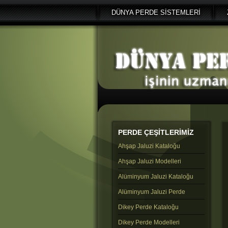
DÜNYA PERDE SİSTEMLERİ
PERDE
ÇEŞİTLERİMİZ
Ahşap Jaluzi Kataloğu
Ahşap Jaluzi Modelleri
Alüminyum Jaluzi Kataloğu
Alüminyum Jaluzi Perde
Dikey Perde Kataloğu
Dikey Perde Modelleri