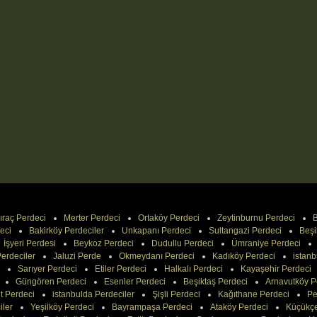
ıraç Perdeci
Merter Perdeci
Ortaköy Perdeci
Zeytinburnu Perdeci
B
eci
Bakirköy Perdeciler
Unkapanı Perdeci
Sultangazi Perdeci
Beşi
İşyeri Perdesi
Beykoz Perdeci
Dudullu Perdeci
Ümraniye Perdeci
erdeciler
Jaluzi Perde
Okmeydanı Perdeci
Kadıköy Perdeci
istanb
Sarıyer Perdeci
Etiler Perdeci
Halkalı Perdeci
Kayaşehir Perdeci
Güngören Perdeci
Esenler Perdeci
Beşiktaş Perdeci
Arnavutköy P
t Perdeci
istanbulda Perdeciler
Şişli Perdeci
Kağıthane Perdeci
Pe
iler
Yeşilköy Perdeci
Bayrampaşa Perdeci
Ataköy Perdeci
Küçükç