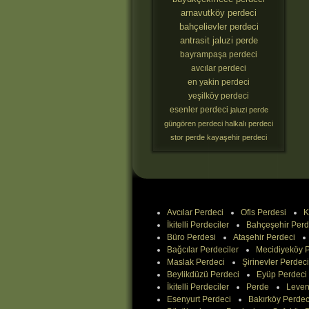
arnavutköy perdeci
bahçelievler perdeci
antrasit jaluzi perde
bayrampaşa perdeci
avcılar perdeci
en yakin perdeci
yeşilköy perdeci
esenler perdeci
jaluzi perde
güngören perdeci
halkalı perdeci
stor perde
kayaşehir perdeci
Avcılar Perdeci
Ofis Perdesi
K
İkitelli Perdeciler
Bahçeşehir Perd
Büro Perdesi
Ataşehir Perdeci
Bağcılar Perdeciler
Mecidiyeköy P
Maslak Perdeci
Şirinevler Perdeci
Beylikdüzü Perdeci
Eyüp Perdeci
İkitelli Perdeciler
Perde
Leven
Esenyurt Perdeci
Bakırköy Perdec