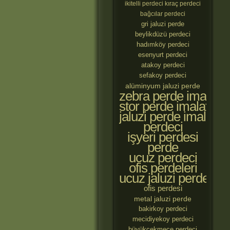
ikitelli perdeci
kıraç perdeci
bağcılar perdeci
gri jaluzi perde
beylikdüzü perdeci
hadımköy perdeci
esenyurt perdeci
atakoy perdeci
sefakoy perdeci
alüminyum jaluzi perde
zebra perde imalatçıl
stor perde imalatçılar
jaluzi perde imalatçıl
perdeci
işyeri perdesi
perde
ucuz perdeci
ofis perdeleri
ucuz jaluzi perde
ofis perdesi
metal jaluzi perde
bakirkoy perdeci
mecidiyekoy perdeci
büyükçekmece perdeci