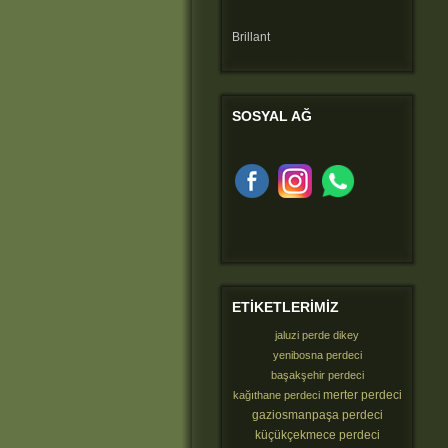
Brillant
SOSYAL
AĞ
ETIKETLERIMIZ
jaluzi perde dikey
yenibosna perdeci
başakşehir perdeci
merter perdeci
kağıthane perdeci
gaziosmanpaşa perdeci
küçükçekmece perdeci