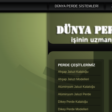
DÜNYA PERDE SİSTEMLERİ
PERDE
ÇEŞİTLERİMİZ
Ahşap Jaluzi Kataloğu
Ahşap Jaluzi Modelleri
Alüminyum Jaluzi Kataloğu
Alüminyum Jaluzi Perde
Dikey Perde Kataloğu
Dikey Perde Modelleri