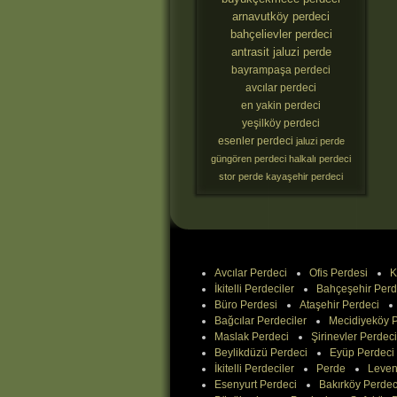
arnavutköy perdeci
bahçelievler perdeci
antrasit jaluzi perde
bayrampaşa perdeci
avcılar perdeci
en yakin perdeci
yeşilköy perdeci
esenler perdeci
jaluzi perde
güngören perdeci
halkalı perdeci
stor perde
kayaşehir perdeci
Avcılar Perdeci
Ofis Perdesi
K
İkitelli Perdeciler
Bahçeşehir Perd
Büro Perdesi
Ataşehir Perdeci
Bağcılar Perdeciler
Mecidiyeköy P
Maslak Perdeci
Şirinevler Perdeci
Beylikdüzü Perdeci
Eyüp Perdeci
İkitelli Perdeciler
Perde
Leven
Esenyurt Perdeci
Bakırköy Perdec