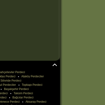
ahçelievler Perdeci
ktas Perdeci
Ataköy Perdeciler
Silivride Perdeci
ul Perdeciler
Topkapı Perdeci
Başakşehir Perdeci
erdeci
Taksim Perdeci
rdeci
Bağcılar Perdeci
ekmece Perdeci
Aksaray Perdeci