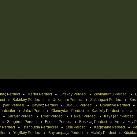
ıraç Perdeci
Merter Perdeci
Ortaköy Perdeci
Zeytinburnu Perdeci
B
eci
Bakirköy Perdeciler
Unkapanı Perdeci
Sultangazi Perdeci
Beşi
İşyeri Perdesi
Beykoz Perdeci
Dudullu Perdeci
Ümraniye Perdeci
erdeciler
Jaluzi Perde
Okmeydanı Perdeci
Kadıköy Perdeci
istanb
Sarıyer Perdeci
Etiler Perdeci
Halkalı Perdeci
Kayaşehir Perdeci
Güngören Perdeci
Esenler Perdeci
Beşiktaş Perdeci
Arnavutköy P
t Perdeci
istanbulda Perdeciler
Şişli Perdeci
Kağıthane Perdeci
Pe
iler
Yeşilköy Perdeci
Bayrampaşa Perdeci
Ataköy Perdeci
Küçükç