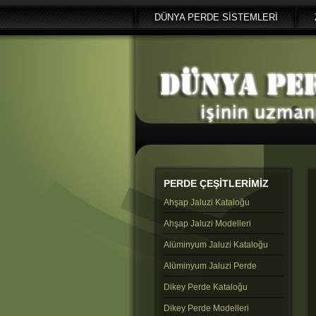
DÜNYA PERDE SİSTEMLERİ
PERDE
ÇEŞİTLERİMİZ
Ahşap Jaluzi Kataloğu
Ahşap Jaluzi Modelleri
Alüminyum Jaluzi Kataloğu
Alüminyum Jaluzi Perde
Dikey Perde Kataloğu
Dikey Perde Modelleri