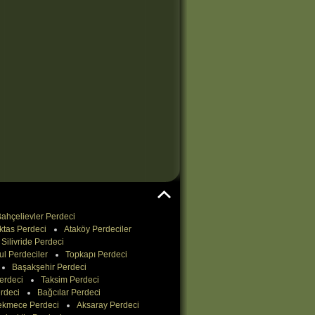
ahçelievler Perdeci
ktas Perdeci
Ataköy Perdeciler
Silivride Perdeci
ul Perdeciler
Topkapı Perdeci
Başakşehir Perdeci
erdeci
Taksim Perdeci
rdeci
Bağcılar Perdeci
ekmece Perdeci
Aksaray Perdeci