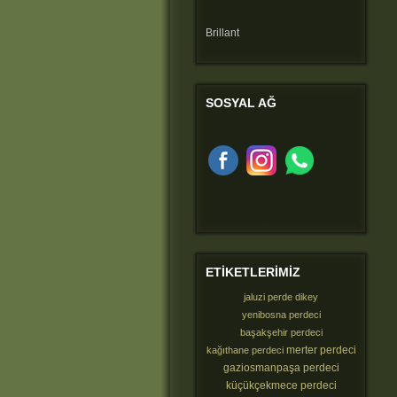
Brillant
SOSYAL
AĞ
ETIKETLERIMIZ
jaluzi perde dikey
yenibosna perdeci
başakşehir perdeci
merter perdeci
kağıthane perdeci
gaziosmanpaşa perdeci
küçükçekmece perdeci