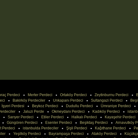
ıraç Perdeci
Merter Perdeci
Ortaköy Perdeci
Zeytinburnu Perdeci
B
eci
Bakirköy Perdeciler
Unkapanı Perdeci
Sultangazi Perdeci
Beşi
İşyeri Perdesi
Beykoz Perdeci
Dudullu Perdeci
Ümraniye Perdeci
erdeciler
Jaluzi Perde
Okmeydanı Perdeci
Kadıköy Perdeci
istanb
Sarıyer Perdeci
Etiler Perdeci
Halkalı Perdeci
Kayaşehir Perdeci
Güngören Perdeci
Esenler Perdeci
Beşiktaş Perdeci
Arnavutköy P
t Perdeci
istanbulda Perdeciler
Şişli Perdeci
Kağıthane Perdeci
Pe
iler
Yeşilköy Perdeci
Bayrampaşa Perdeci
Ataköy Perdeci
Küçükç