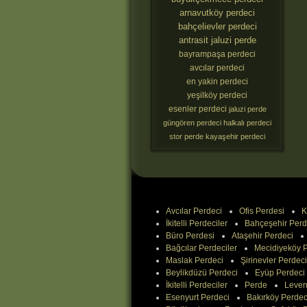
arnavutköy perdeci
bahçelievler perdeci
antrasit jaluzi perde
bayrampaşa perdeci
avcılar perdeci
en yakin perdeci
yeşilköy perdeci
esenler perdeci
jaluzi perde
güngören perdeci
halkalı perdeci
stor perde
kayaşehir perdeci
Avcılar Perdeci
Ofis Perdesi
K
İkitelli Perdeciler
Bahçeşehir Perd
Büro Perdesi
Ataşehir Perdeci
Bağcılar Perdeciler
Mecidiyeköy P
Maslak Perdeci
Şirinevler Perdeci
Beylikdüzü Perdeci
Eyüp Perdeci
İkitelli Perdeciler
Perde
Leven
Esenyurt Perdeci
Bakırköy Perdec