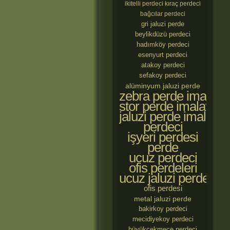
ikitelli perdeci
kıraç perdeci
bağcılar perdeci
gri jaluzi perde
beylikdüzü perdeci
hadımköy perdeci
esenyurt perdeci
atakoy perdeci
sefakoy perdeci
alüminyum jaluzi perde
zebra perde imalatçıl
stor perde imalatçılar
jaluzi perde imalatçıl
perdeci
işyeri perdesi
perde
ucuz perdeci
ofis perdeleri
ucuz jaluzi perde
ofis perdesi
metal jaluzi perde
bakirkoy perdeci
mecidiyekoy perdeci
büyükçekmece perdeci