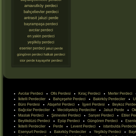
arnavutköy perdeci
bahçelievler perdeci
antrasit jaluzi perde
bayrampaşa perdeci
avcılar perdeci
en yakin perdeci
yeşilköy perdeci
esenler perdeci
jaluzi perde
güngören perdeci
halkalı perdeci
stor perde
kayaşehir perdeci
Avcılar Perdeci
Ofis Perdesi
Kıraç Perdeci
Merter Perdeci
İkitelli Perdeciler
Bahçeşehir Perdeci
Bakirköy Perdeciler
U
Büro Perdesi
Ataşehir Perdeci
İşyeri Perdesi
Beykoz Perde
Bağcılar Perdeciler
Mecidiyeköy Perdeciler
Jaluzi Perde
Ok
Maslak Perdeci
Şirinevler Perdeci
Sarıyer Perdeci
Etiler Pe
Beylikdüzü Perdeci
Eyüp Perdeci
Güngören Perdeci
Esenle
İkitelli Perdeciler
Perde
Levent Perdeci
istanbulda Perdecil
Esenyurt Perdeci
Bakırköy Perdeciler
Yeşilköy Perdeci
Bay