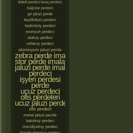
ikitelli perdeci
kıraç perdeci
bağcılar perdeci
gri jaluzi perde
beylikdüzü perdeci
hadımköy perdeci
esenyurt perdeci
atakoy perdeci
sefakoy perdeci
alüminyum jaluzi perde
zebra perde imalatçıları
stor perde imalatçıları
jaluzi perde imalatçıları
perdeci
işyeri perdesi
perde
ucuz perdeci
ofis perdeleri
ucuz jaluzi perde
ofis perdesi
metal jaluzi perde
bakirkoy perdeci
mecidiyekoy perdeci
büyükçekmece perdeci