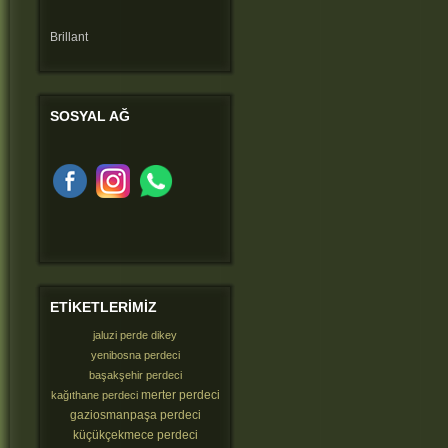
Brillant
SOSYAL
AĞ
ETIKETLERIMIZ
jaluzi perde dikey
yenibosna perdeci
başakşehir perdeci
merter perdeci
kağıthane perdeci
gaziosmanpaşa perdeci
küçükçekmece perdeci