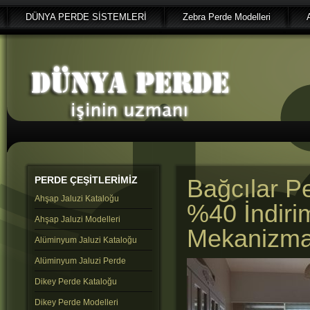
DÜNYA PERDE SİSTEMLERİ
Zebra Perde Modelleri
PERDE
ÇEŞİTLERİMİZ
Bağcılar P
Ahşap Jaluzi Kataloğu
%40 İndirim
Ahşap Jaluzi Modelleri
Mekanizmal
Alüminyum Jaluzi Kataloğu
Alüminyum Jaluzi Perde
Dikey Perde Kataloğu
Dikey Perde Modelleri