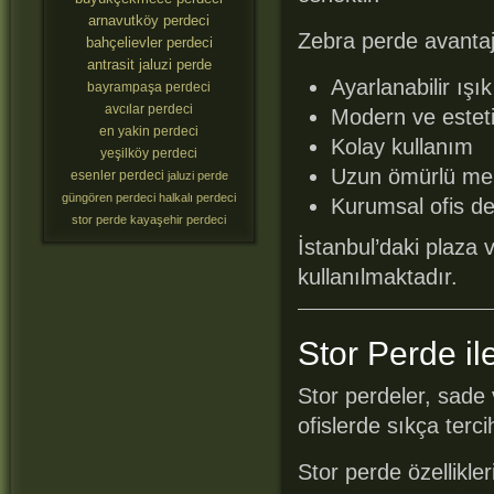
arnavutköy perdeci
Zebra perde avantajl
bahçelievler perdeci
antrasit jaluzi perde
Ayarlanabilir ışı
bayrampaşa perdeci
avcılar perdeci
Modern ve estet
en yakin perdeci
Kolay kullanım
yeşilköy perdeci
Uzun ömürlü me
esenler perdeci
jaluzi perde
güngören perdeci
halkalı perdeci
Kurumsal ofis 
stor perde
kayaşehir perdeci
İstanbul’daki plaza 
kullanılmaktadır.
Stor Perde il
Stor perdeler, sad
ofislerde sıkça terci
Stor perde özellikleri