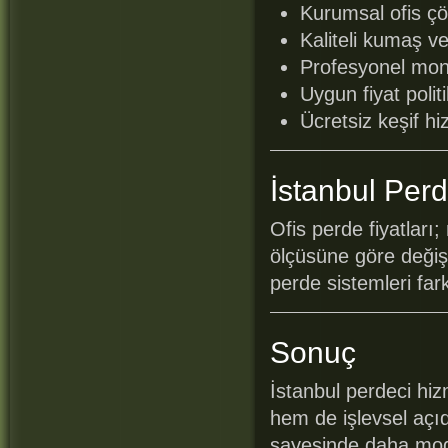
Kurumsal ofis çö
Kaliteli kumaş v
Profesyonel mont
Uygun fiyat polit
Ücretsiz keşif hi
İstanbul Perd
Ofis perde fiyatları
ölçüsüne göre değişi
perde sistemleri far
Sonuç
İstanbul perdeci hi
hem de işlevsel açı
sayesinde daha mode