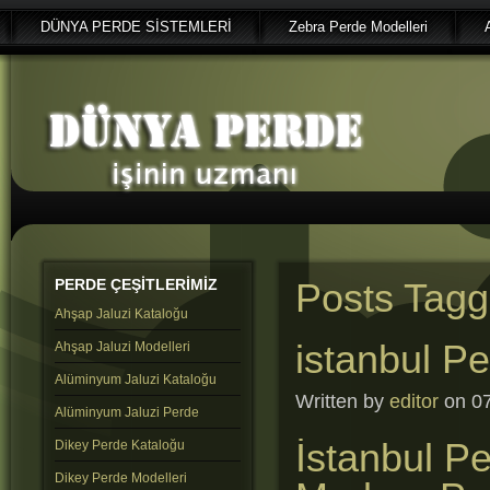
DÜNYA PERDE SİSTEMLERİ
Zebra Perde Modelleri
PERDE
ÇEŞİTLERİMİZ
Posts Tagge
Ahşap Jaluzi Kataloğu
istanbul Pe
Ahşap Jaluzi Modelleri
Alüminyum Jaluzi Kataloğu
Written by
editor
on 07
Alüminyum Jaluzi Perde
İstanbul Pe
Dikey Perde Kataloğu
Dikey Perde Modelleri