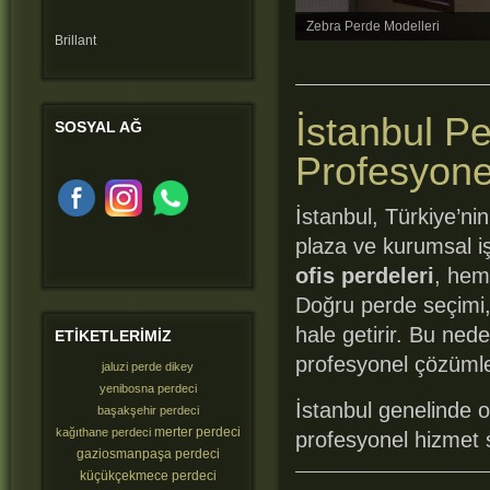
Zebra Perde Modelleri
Brillant
İstanbul Pe
SOSYAL
AĞ
Profesyone
İstanbul, Türkiye’nin
plaza ve kurumsal i
ofis perdeleri
, hem 
Doğru perde seçimi,
hale getirir. Bu ned
ETIKETLERIMIZ
profesyonel çözümle
jaluzi perde dikey
yenibosna perdeci
İstanbul genelinde 
başakşehir perdeci
merter perdeci
kağıthane perdeci
profesyonel hizmet 
gaziosmanpaşa perdeci
küçükçekmece perdeci