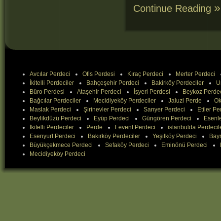
Continue Reading
Avcılar Perdeci
Ofis Perdesi
Kıraç Perdeci
Merter Perdeci
İkitelli Perdeciler
Bahçeşehir Perdeci
Bakirköy Perdeciler
U
Büro Perdesi
Ataşehir Perdeci
İşyeri Perdesi
Beykoz Perde
Bağcılar Perdeciler
Mecidiyeköy Perdeciler
Jaluzi Perde
Ok
Maslak Perdeci
Şirinevler Perdeci
Sarıyer Perdeci
Etiler Pe
Beylikdüzü Perdeci
Eyüp Perdeci
Güngören Perdeci
Esenle
İkitelli Perdeciler
Perde
Levent Perdeci
istanbulda Perdecil
Esenyurt Perdeci
Bakırköy Perdeciler
Yeşilköy Perdeci
Bay
Büyükçekmece Perdeci
Sefaköy Perdeci
Eminönü Perdeci
Mecidiyeköy Perdeci