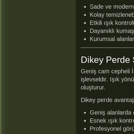
Sade ve modern
Kolay temizlenebi
Etkili ışık kontro
Dayanıklı kumaş
Kurumsal alanla
Dikey Perde 
Geniş cam cepheli İs
işlevseldir. Işık yö
oluşturur.
Dikey perde avantajl
Geniş alanlarda e
Esnek ışık kontr
Profesyonel gö