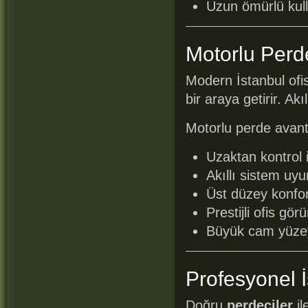
Uzun ömürlü kul
Motorlu Perd
Modern İstanbul ofis
bir araya getirir. Akı
Motorlu perde avanta
Uzaktan kontrol
Akıllı sistem uy
Üst düzey konfo
Prestijli ofis gö
Büyük cam yüzey
Profesyonel 
Doğru
perdeciler
il