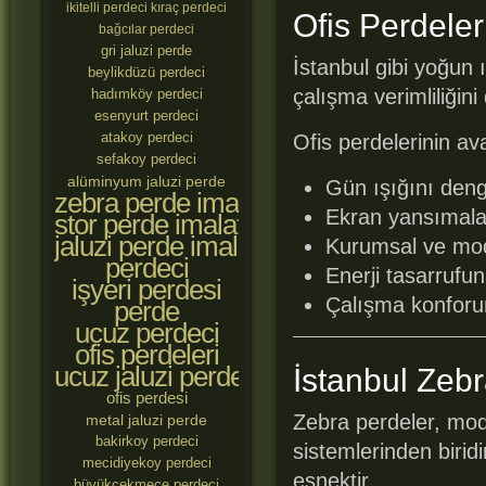
ikitelli perdeci
kıraç perdeci
Ofis Perdele
bağcılar perdeci
gri jaluzi perde
İstanbul gibi yoğun ı
beylikdüzü perdeci
çalışma verimliliğini
hadımköy perdeci
esenyurt perdeci
atakoy perdeci
Ofis perdelerinin ava
sefakoy perdeci
alüminyum jaluzi perde
Gün ışığını denge
zebra perde imalatçıları
Ekran yansımalar
stor perde imalatçıları
jaluzi perde imalatçıları
Kurumsal ve mo
perdeci
Enerji tasarrufu
işyeri perdesi
Çalışma konforun
perde
ucuz perdeci
ofis perdeleri
ucuz jaluzi perde
İstanbul Zebr
ofis perdesi
Zebra perdeler, mod
metal jaluzi perde
bakirkoy perdeci
sistemlerinden birid
mecidiyekoy perdeci
esnektir.
büyükçekmece perdeci