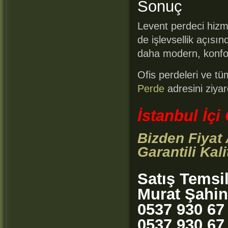
Sonuç
Levent perdeci hizm
de işlevsellik açısı
daha modern, konforl
Ofis perdeleri ve tü
Perde
adresini ziyare
İstanbul İç
Bizden Fiyat
Garantili Kali
Satış Temsi
Murat Şahin
0537 930 67
0537 930 67