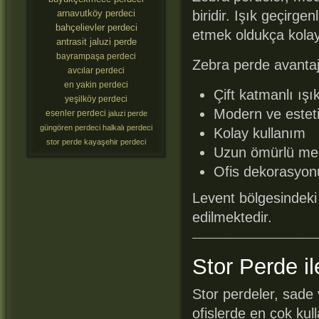
arnavutköy perdeci
biridir. Işık geçirge
bahçelievler perdeci
etmek oldukça kolay
antrasit jaluzi perde
bayrampaşa perdeci
Zebra perde avantajl
avcılar perdeci
en yakin perdeci
Çift katmanlı ışı
yeşilköy perdeci
Modern ve estet
esenler perdeci
jaluzi perde
güngören perdeci
halkalı perdeci
Kolay kullanım
stor perde
kayaşehir perdeci
Uzun ömürlü me
Ofis dekorasyo
Levent bölgesindeki 
edilmektedir.
Stor Perde i
Stor perdeler, sad
ofislerde en çok kul