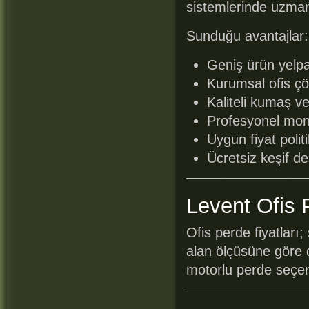
sistemlerinde uzman
Sunduğu avantajlar:
Geniş ürün yelp
Kurumsal ofis çö
Kaliteli kumaş v
Profesyonel mont
Uygun fiyat polit
Ücretsiz keşif de
Levent Ofis P
Ofis perde fiyatlar
alan ölçüsüne göre d
motorlu perde seçen