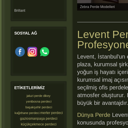
Zebra Perde Modelleri
Brillant
Levent Per
SOSYAL
AĞ
Profesyon
Levent, İstanbul’un 
plaza, kurumsal şirk
yoğun iş hayatı içer
kurumsal imaj açısın
seçilmiş ofis perdel
ETIKETLERIMIZ
atmosfer oluşturur. 
jaluzi perde dikey
yenibosna perdeci
büyük bir avantajdır
başakşehir perdeci
merter perdeci
kağıthane perdeci
Dünya Perde
Levent
gaziosmanpaşa perdeci
konusunda profesyo
küçükçekmece perdeci