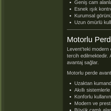
Geniş cam alanl
Esnek ışık kontr
Kurumsal görün
Uzun ömürlü kul
Motorlu Perde
Levent’teki modern o
tercih edilmektedir. 
avantaj sağlar.
Motorlu perde avanta
Uzaktan kumanda
Akıllı sistemlerl
Konforlu kullanı
Modern ve presti
Büyük camlı alan