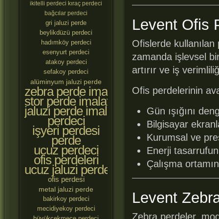
ikitelli perdeci
kıraç perdeci
bağcılar perdeci
Levent Ofis 
gri jaluzi perde
beylikdüzü perdeci
Ofislerde kullanılan 
hadımköy perdeci
esenyurt perdeci
zamanda işlevsel bir
atakoy perdeci
artırır ve iş verimli
sefakoy perdeci
alüminyum jaluzi perde
zebra perde imalatçıları
Ofis perdelerinin ava
stor perde imalatçıları
jaluzi perde imalatçıları
Gün ışığını denge
perdeci
Bilgisayar ekran
işyeri perdesi
Kurumsal ve pres
perde
ucuz perdeci
Enerji tasarrufu
ofis perdeleri
Çalışma ortamını
ucuz jaluzi perde
ofis perdesi
metal jaluzi perde
Levent Zebra
bakirkoy perdeci
mecidiyekoy perdeci
Zebra perdeler, mode
büyükçekmece perdeci