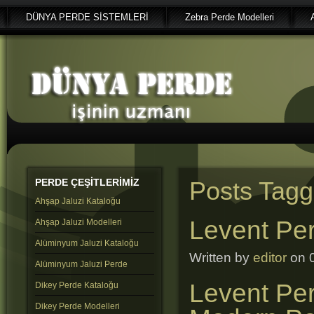
DÜNYA PERDE SİSTEMLERİ
Zebra Perde Modelleri
PERDE
ÇEŞİTLERİMİZ
Posts Tagge
Ahşap Jaluzi Kataloğu
Levent Pe
Ahşap Jaluzi Modelleri
Alüminyum Jaluzi Kataloğu
Written by
editor
on 0
Alüminyum Jaluzi Perde
Levent Per
Dikey Perde Kataloğu
Dikey Perde Modelleri