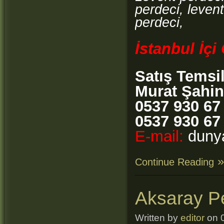
perdeci, levent
perdeci,
İstanbul İç
Satış Temsi
Murat Şahin
0537 930 67
0537 930 67
E-mail:
duny
Continue Reading
Aksaray P
Written by
editor
on 0