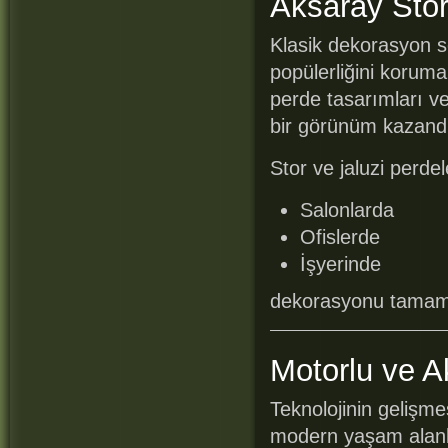
Aksaray Stor
Klasik dekorasyon se
popülerliğini korum
perde tasarımları ve
bir görünüm kazand
Stor ve jaluzi perdele
Salonlarda
Ofislerde
İşyerinde
dekorasyonu tamaml
Motorlu ve Ak
Teknolojinin gelişme
modern yaşam alanla