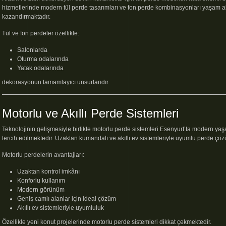
hizmetlerinde modern tül perde tasarımları ve fon perde kombinasyonları yaşam al
kazandırmaktadır.
Tül ve fon perdeler özellikle:
Salonlarda
Oturma odalarında
Yatak odalarında
dekorasyonun tamamlayıcı unsurlarıdır.
Motorlu ve Akıllı Perde Sistemleri
Teknolojinin gelişmesiyle birlikte motorlu perde sistemleri Esenyurt’ta modern ya
tercih edilmektedir. Uzaktan kumandalı ve akıllı ev sistemleriyle uyumlu perde çöz
Motorlu perdelerin avantajları:
Uzaktan kontrol imkânı
Konforlu kullanım
Modern görünüm
Geniş camlı alanlar için ideal çözüm
Akıllı ev sistemleriyle uyumluluk
Özellikle yeni konut projelerinde motorlu perde sistemleri dikkat çekmektedir.