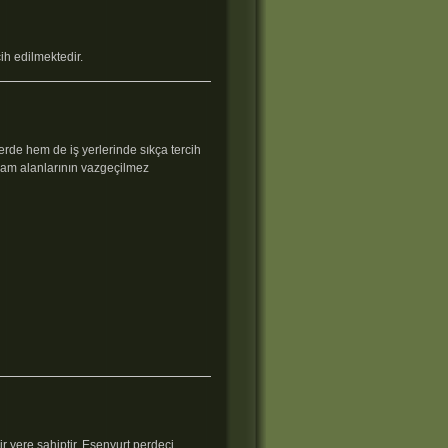
ih edilmektedir.
erde hem de iş yerlerinde sıkça tercih
şam alanlarının vazgeçilmez
ir yere sahiptir. Esenyurt perdeci