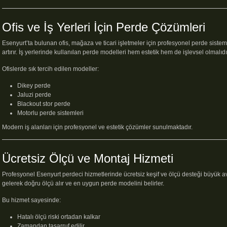
Ofis ve İş Yerleri İçin Perde Çözümleri
Esenyurt’ta bulunan ofis, mağaza ve ticari işletmeler için profesyonel perde sisteml
artırır. İş yerlerinde kullanılan perde modelleri hem estetik hem de işlevsel olmalıdı
Ofislerde sık tercih edilen modeller:
Dikey perde
Jaluzi perde
Blackout stor perde
Motorlu perde sistemleri
Modern iş alanları için profesyonel ve estetik çözümler sunulmaktadır.
Ücretsiz Ölçü ve Montaj Hizmeti
Profesyonel Esenyurt perdeci hizmetlerinde ücretsiz keşif ve ölçü desteği büyük a
gelerek doğru ölçü alır ve en uygun perde modelini belirler.
Bu hizmet sayesinde:
Hatalı ölçü riski ortadan kalkar
Zamandan tasarruf edilir