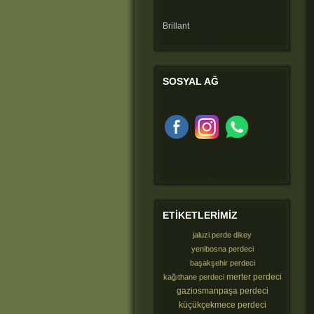
Brillant
SOSYAL
AĞ
ETIKETLERIMIZ
jaluzi perde dikey
yenibosna perdeci
başakşehir perdeci
merter perdeci
kağıthane perdeci
gaziosmanpaşa perdeci
küçükçekmece perdeci