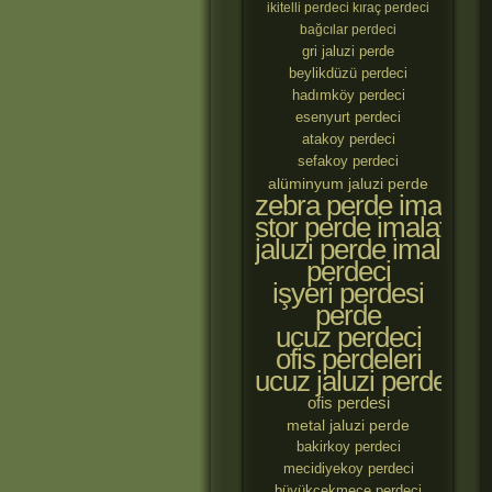
ikitelli perdeci
kıraç perdeci
bağcılar perdeci
gri jaluzi perde
beylikdüzü perdeci
hadımköy perdeci
esenyurt perdeci
atakoy perdeci
sefakoy perdeci
alüminyum jaluzi perde
zebra perde imalatçıl
stor perde imalatçılar
jaluzi perde imalatçıl
perdeci
işyeri perdesi
perde
ucuz perdeci
ofis perdeleri
ucuz jaluzi perde
ofis perdesi
metal jaluzi perde
bakirkoy perdeci
mecidiyekoy perdeci
büyükçekmece perdeci