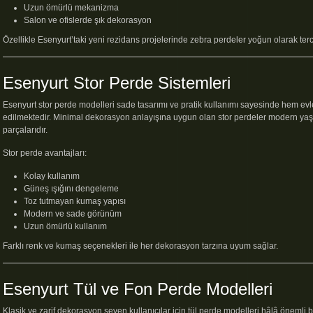
Uzun ömürlü mekanizma
Salon ve ofislerde şık dekorasyon
Özellikle Esenyurt’taki yeni rezidans projelerinde zebra perdeler yoğun olarak terc
Esenyurt Stor Perde Sistemleri
Esenyurt stor perde modelleri sade tasarımı ve pratik kullanımı sayesinde hem evl
edilmektedir. Minimal dekorasyon anlayışına uygun olan stor perdeler modern ya
arı
parçalarıdır.
ı
arı
Stor perde avantajları:
Kolay kullanım
Güneş ışığını dengeleme
Toz tutmayan kumaş yapısı
Modern ve sade görünüm
Uzun ömürlü kullanım
Farklı renk ve kumaş seçenekleri ile her dekorasyon tarzına uyum sağlar.
Esenyurt Tül ve Fon Perde Modelleri
Klasik ve zarif dekorasyon seven kullanıcılar için tül perde modelleri hâlâ önemli b