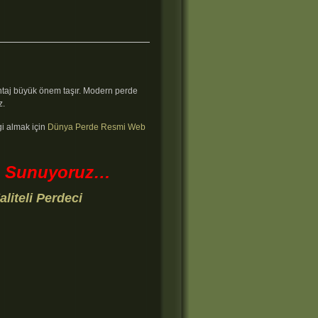
ontaj büyük önem taşır. Modern perde
z.
gi almak için
Dünya Perde Resmi Web
eti Sunuyoruz…
liteli Perdeci