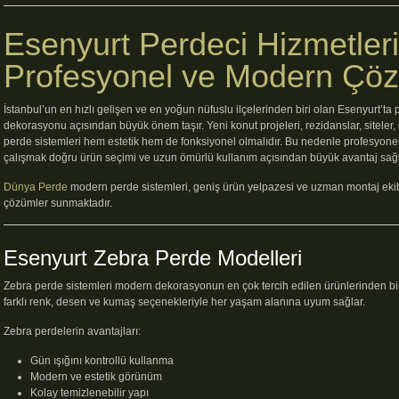
Esenyurt Perdeci Hizmetler
Profesyonel ve Modern Çö
İstanbul’un en hızlı gelişen ve en yoğun nüfuslu ilçelerinden biri olan Esenyurt’ta
dekorasyonu açısından büyük önem taşır. Yeni konut projeleri, rezidanslar, siteler, o
perde sistemleri hem estetik hem de fonksiyonel olmalıdır. Bu nedenle profesyonel
çalışmak doğru ürün seçimi ve uzun ömürlü kullanım açısından büyük avantaj sağl
Dünya Perde
modern perde sistemleri, geniş ürün yelpazesi ve uzman montaj ekibi
çözümler sunmaktadır.
Esenyurt Zebra Perde Modelleri
Zebra perde sistemleri modern dekorasyonun en çok tercih edilen ürünlerinden bir
farklı renk, desen ve kumaş seçenekleriyle her yaşam alanına uyum sağlar.
Zebra perdelerin avantajları:
Gün ışığını kontrollü kullanma
Modern ve estetik görünüm
Kolay temizlenebilir yapı