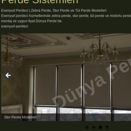
Esenyurt Perdeci | Zebra Perde, Stor Perde ve Tül Perde Modelleri
Esenyurt perdeci hizmetlerinde zebra perde, stor perde, tül perde ve motorlu perde 
montaj ve uygun fiyat Dünya Perde’de.
esenyurt-perdeci
Stor Perde Modelleri
Zebra Perde Modelleri