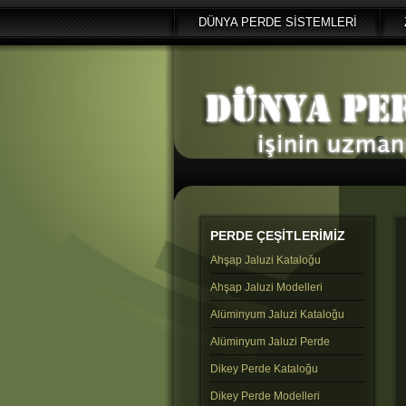
DÜNYA PERDE SİSTEMLERİ
PERDE
ÇEŞİTLERİMİZ
Ahşap Jaluzi Kataloğu
Ahşap Jaluzi Modelleri
Alüminyum Jaluzi Kataloğu
Alüminyum Jaluzi Perde
Dikey Perde Kataloğu
Dikey Perde Modelleri