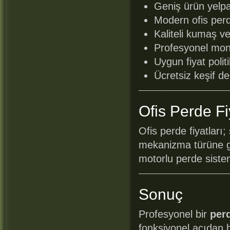
Geniş ürün yelp
Modern ofis per
Kaliteli kumaş v
Profesyonel mont
Uygun fiyat polit
Ücretsiz keşif de
Ofis Perde Fi
Ofis perde fiyatları
mekanizma türüne gö
motorlu perde sistem
Sonuç
Profesyonel bir
per
fonksiyonel açıdan b