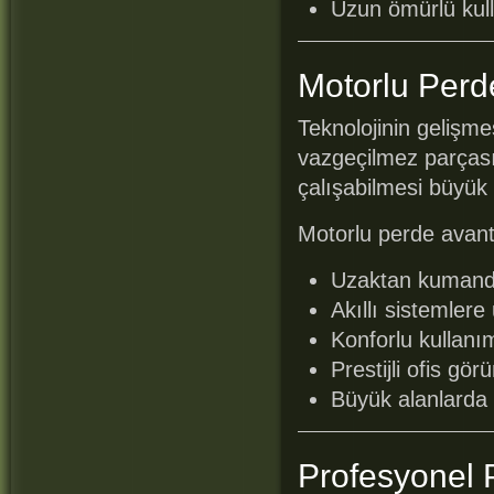
Uzun ömürlü kul
Motorlu Perde 
Teknolojinin gelişme
vazgeçilmez parçası h
çalışabilmesi büyük 
Motorlu perde avanta
Uzaktan kumanda
Akıllı sistemlere
Konforlu kullanı
Prestijli ofis gö
Büyük alanlarda 
Profesyonel 