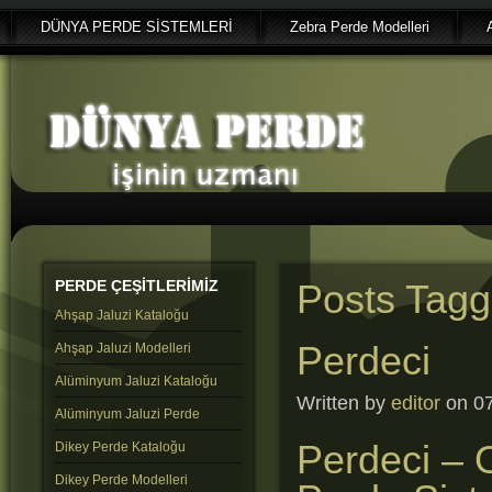
DÜNYA PERDE SİSTEMLERİ
Zebra Perde Modelleri
PERDE
ÇEŞİTLERİMİZ
Posts Tagg
Ahşap Jaluzi Kataloğu
Perdeci
Ahşap Jaluzi Modelleri
Alüminyum Jaluzi Kataloğu
Written by
editor
on 07
Alüminyum Jaluzi Perde
Perdeci – 
Dikey Perde Kataloğu
Dikey Perde Modelleri