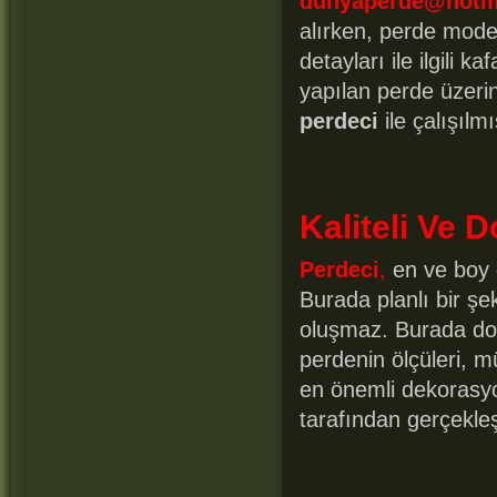
dunyaperde@hotm
alırken, perde modell
detayları ile ilgili k
yapılan perde üzerin
perdeci
ile çalışılm
Kaliteli Ve 
Perdeci
,
en ve boy o
Burada planlı bir şek
oluşmaz. Burada doğ
perdenin ölçüleri, müş
en önemli dekoras
tarafından gerçekle