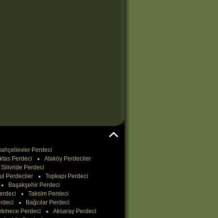
ahçelievler Perdeci
ktas Perdeci
Ataköy Perdeciler
Silivride Perdeci
ul Perdeciler
Topkapı Perdeci
Başakşehir Perdeci
erdeci
Taksim Perdeci
rdeci
Bağcılar Perdeci
ekmece Perdeci
Aksaray Perdeci