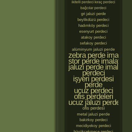
ikitelli perdeci
kıraç perdeci
bağcılar perdeci
gri jaluzi perde
beylikdüzü perdeci
hadımköy perdeci
esenyurt perdeci
atakoy perdeci
sefakoy perdeci
alüminyum jaluzi perde
zebra perde imalatçıl
stor perde imalatçılar
jaluzi perde imalatçıl
perdeci
işyeri perdesi
perde
ucuz perdeci
ofis perdeleri
ucuz jaluzi perde
ofis perdesi
metal jaluzi perde
bakirkoy perdeci
mecidiyekoy perdeci
büyükçekmece perdeci