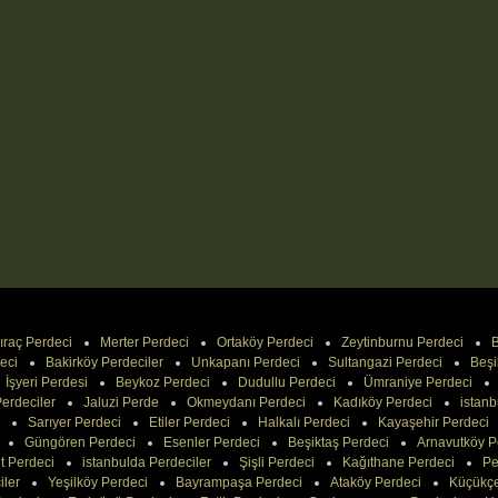
ıraç Perdeci
Merter Perdeci
Ortaköy Perdeci
Zeytinburnu Perdeci
B
eci
Bakirköy Perdeciler
Unkapanı Perdeci
Sultangazi Perdeci
Beşi
İşyeri Perdesi
Beykoz Perdeci
Dudullu Perdeci
Ümraniye Perdeci
erdeciler
Jaluzi Perde
Okmeydanı Perdeci
Kadıköy Perdeci
istanb
Sarıyer Perdeci
Etiler Perdeci
Halkalı Perdeci
Kayaşehir Perdeci
Güngören Perdeci
Esenler Perdeci
Beşiktaş Perdeci
Arnavutköy P
t Perdeci
istanbulda Perdeciler
Şişli Perdeci
Kağıthane Perdeci
Pe
iler
Yeşilköy Perdeci
Bayrampaşa Perdeci
Ataköy Perdeci
Küçükç