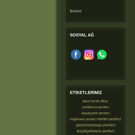
Brillant
SOSYAL
AĞ
ETIKETLERIMIZ
jaluzi perde dikey
yenibosna perdeci
başakşehir perdeci
merter perdeci
kağıthane perdeci
gaziosmanpaşa perdeci
küçükçekmece perdeci