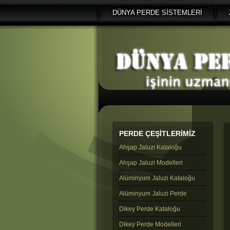
DÜNYA PERDE SİSTEMLERİ
PERDE
ÇEŞİTLERİMİZ
Ahşap Jaluzi Kataloğu
Ahşap Jaluzi Modelleri
Alüminyum Jaluzi Kataloğu
Alüminyum Jaluzi Perde
Dikey Perde Kataloğu
Dikey Perde Modelleri