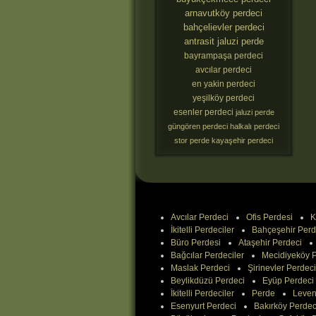
arnavutköy perdeci
bahçelievler perdeci
antrasit jaluzi perde
bayrampaşa perdeci
avcılar perdeci
en yakin perdeci
yeşilköy perdeci
esenler perdeci
jaluzi perde
güngören perdeci
halkalı perdeci
stor perde
kayaşehir perdeci
Avcılar Perdeci
Ofis Perdesi
K
İkitelli Perdeciler
Bahçeşehir Perd
Büro Perdesi
Ataşehir Perdeci
Bağcılar Perdeciler
Mecidiyeköy P
Maslak Perdeci
Şirinevler Perdeci
Beylikdüzü Perdeci
Eyüp Perdeci
İkitelli Perdeciler
Perde
Leven
Esenyurt Perdeci
Bakırköy Perdec