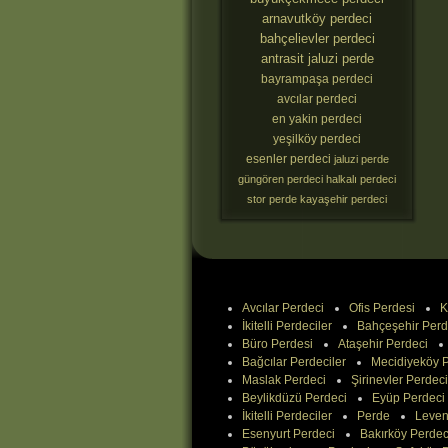
arnavutköy perdeci
bahçelievler perdeci
antrasit jaluzi perde
bayrampaşa perdeci
avcılar perdeci
en yakin perdeci
yeşilköy perdeci
esenler perdeci
jaluzi perde
güngören perdeci
halkalı perdeci
stor perde
kayaşehir perdeci
Avcılar Perdeci
Ofis Perdesi
K
İkitelli Perdeciler
Bahçeşehir Perd
Büro Perdesi
Ataşehir Perdeci
Bağcılar Perdeciler
Mecidiyeköy P
Maslak Perdeci
Şirinevler Perdeci
Beylikdüzü Perdeci
Eyüp Perdeci
İkitelli Perdeciler
Perde
Leven
Esenyurt Perdeci
Bakırköy Perdec