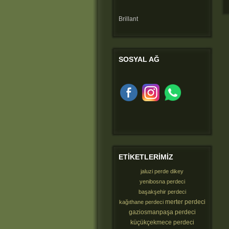
Brillant
SOSYAL
AĞ
ETIKETLERIMIZ
jaluzi perde dikey
yenibosna perdeci
başakşehir perdeci
merter perdeci
kağıthane perdeci
gaziosmanpaşa perdeci
küçükçekmece perdeci