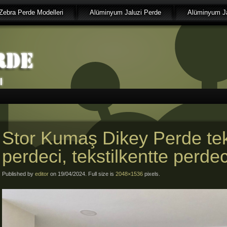
Zebra Perde Modelleri
Alüminyum Jaluzi Perde
Alüminyum Ja
Stor Kumaş Dikey Perde tek
perdeci, tekstilkentte perdec
Published by
editor
on 19/04/2024. Full size is
2048×1536
pixels.