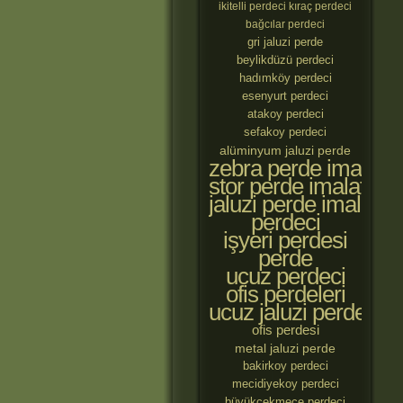
ikitelli perdeci
kıraç perdeci
bağcılar perdeci
gri jaluzi perde
beylikdüzü perdeci
hadımköy perdeci
esenyurt perdeci
atakoy perdeci
sefakoy perdeci
alüminyum jaluzi perde
zebra perde imalatçıl
stor perde imalatçılar
jaluzi perde imalatçıl
perdeci
işyeri perdesi
perde
ucuz perdeci
ofis perdeleri
ucuz jaluzi perde
ofis perdesi
metal jaluzi perde
bakirkoy perdeci
mecidiyekoy perdeci
büyükçekmece perdeci