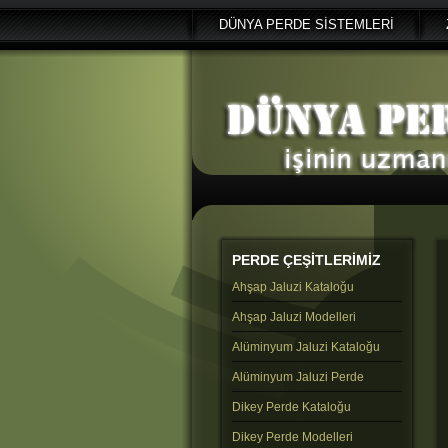
DÜNYA PERDE SİSTEMLERİ
PERDE
ÇEŞİTLERİMİZ
Ahşap Jaluzi Kataloğu
Ahşap Jaluzi Modelleri
Alüminyum Jaluzi Kataloğu
Alüminyum Jaluzi Perde
Dikey Perde Kataloğu
Dikey Perde Modelleri