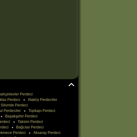
ahçelievler Perdeci
ktas Perdeci
Ataköy Perdeciler
Silivride Perdeci
ul Perdeciler
Topkapı Perdeci
Başakşehir Perdeci
erdeci
Taksim Perdeci
rdeci
Bağcılar Perdeci
ekmece Perdeci
Aksaray Perdeci