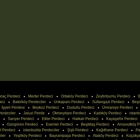
ıraç Perdeci
Merter Perdeci
Ortaköy Perdeci
Zeytinburnu Perdeci
B
eci
Bakirköy Perdeciler
Unkapanı Perdeci
Sultangazi Perdeci
Beşi
İşyeri Perdesi
Beykoz Perdeci
Dudullu Perdeci
Ümraniye Perdeci
erdeciler
Jaluzi Perde
Okmeydanı Perdeci
Kadıköy Perdeci
istanb
Sarıyer Perdeci
Etiler Perdeci
Halkalı Perdeci
Kayaşehir Perdeci
Güngören Perdeci
Esenler Perdeci
Beşiktaş Perdeci
Arnavutköy P
t Perdeci
istanbulda Perdeciler
Şişli Perdeci
Kağıthane Perdeci
Pe
iler
Yeşilköy Perdeci
Bayrampaşa Perdeci
Ataköy Perdeci
Küçükç