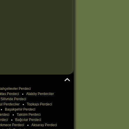
ahçelievler Perdeci
ktas Perdeci
Ataköy Perdeciler
Silivride Perdeci
ul Perdeciler
Topkapı Perdeci
Başakşehir Perdeci
erdeci
Taksim Perdeci
rdeci
Bağcılar Perdeci
ekmece Perdeci
Aksaray Perdeci