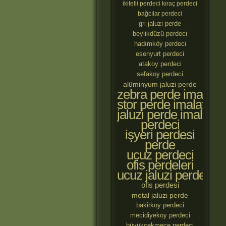
ikitelli perdeci
kıraç perdeci
bağcılar perdeci
gri jaluzi perde
beylikdüzü perdeci
hadımköy perdeci
esenyurt perdeci
atakoy perdeci
sefakoy perdeci
alüminyum jaluzi perde
zebra perde imalatçıl
stor perde imalatçılar
jaluzi perde imalatçıl
perdeci
işyeri perdesi
perde
ucuz perdeci
ofis perdeleri
ucuz jaluzi perde
ofis perdesi
metal jaluzi perde
bakirkoy perdeci
mecidiyekoy perdeci
büyükçekmece perdeci