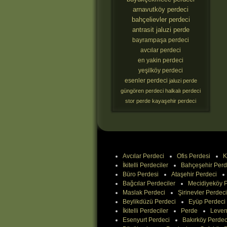
arnavutköy perdeci
bahçelievler perdeci
antrasit jaluzi perde
bayrampaşa perdeci
avcılar perdeci
en yakin perdeci
yeşilköy perdeci
esenler perdeci
jaluzi perde
güngören perdeci
halkalı perdeci
stor perde
kayaşehir perdeci
Avcılar Perdeci
Ofis Perdesi
K
İkitelli Perdeciler
Bahçeşehir Perd
Büro Perdesi
Ataşehir Perdeci
Bağcılar Perdeciler
Mecidiyeköy P
Maslak Perdeci
Şirinevler Perdeci
Beylikdüzü Perdeci
Eyüp Perdeci
İkitelli Perdeciler
Perde
Leven
Esenyurt Perdeci
Bakırköy Perdec