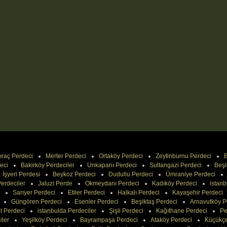
ıraç Perdeci
Merter Perdeci
Ortaköy Perdeci
Zeytinburnu Perdeci
B
eci
Bakirköy Perdeciler
Unkapanı Perdeci
Sultangazi Perdeci
Beşi
İşyeri Perdesi
Beykoz Perdeci
Dudullu Perdeci
Ümraniye Perdeci
erdeciler
Jaluzi Perde
Okmeydanı Perdeci
Kadıköy Perdeci
istanb
Sarıyer Perdeci
Etiler Perdeci
Halkalı Perdeci
Kayaşehir Perdeci
Güngören Perdeci
Esenler Perdeci
Beşiktaş Perdeci
Arnavutköy P
t Perdeci
istanbulda Perdeciler
Şişli Perdeci
Kağıthane Perdeci
Pe
iler
Yeşilköy Perdeci
Bayrampaşa Perdeci
Ataköy Perdeci
Küçükç