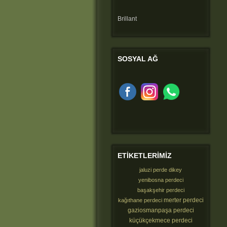
Brillant
SOSYAL
AĞ
ETIKETLERIMIZ
jaluzi perde dikey
yenibosna perdeci
başakşehir perdeci
merter perdeci
kağıthane perdeci
gaziosmanpaşa perdeci
küçükçekmece perdeci