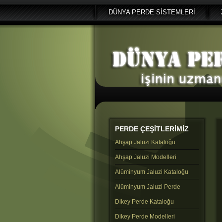
DÜNYA PERDE SİSTEMLERİ
PERDE
ÇEŞİTLERİMİZ
Ahşap Jaluzi Kataloğu
Ahşap Jaluzi Modelleri
Alüminyum Jaluzi Kataloğu
Alüminyum Jaluzi Perde
Dikey Perde Kataloğu
Dikey Perde Modelleri