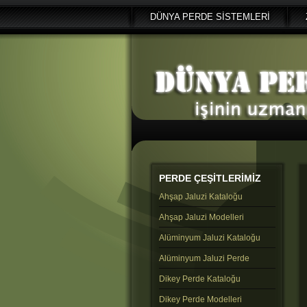
DÜNYA PERDE SİSTEMLERİ
PERDE
ÇEŞİTLERİMİZ
Ahşap Jaluzi Kataloğu
Ahşap Jaluzi Modelleri
Alüminyum Jaluzi Kataloğu
Alüminyum Jaluzi Perde
Dikey Perde Kataloğu
Dikey Perde Modelleri