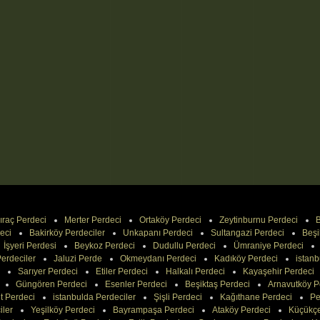
ıraç Perdeci
Merter Perdeci
Ortaköy Perdeci
Zeytinburnu Perdeci
B
eci
Bakirköy Perdeciler
Unkapanı Perdeci
Sultangazi Perdeci
Beşi
İşyeri Perdesi
Beykoz Perdeci
Dudullu Perdeci
Ümraniye Perdeci
erdeciler
Jaluzi Perde
Okmeydanı Perdeci
Kadıköy Perdeci
istanb
Sarıyer Perdeci
Etiler Perdeci
Halkalı Perdeci
Kayaşehir Perdeci
Güngören Perdeci
Esenler Perdeci
Beşiktaş Perdeci
Arnavutköy P
t Perdeci
istanbulda Perdeciler
Şişli Perdeci
Kağıthane Perdeci
Pe
iler
Yeşilköy Perdeci
Bayrampaşa Perdeci
Ataköy Perdeci
Küçükç