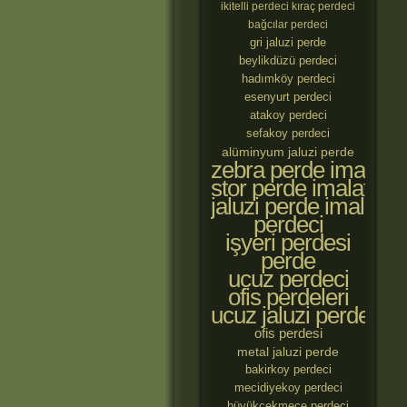
ikitelli perdeci
kıraç perdeci
bağcılar perdeci
gri jaluzi perde
beylikdüzü perdeci
hadımköy perdeci
esenyurt perdeci
atakoy perdeci
sefakoy perdeci
alüminyum jaluzi perde
zebra perde imalatçıl
stor perde imalatçılar
jaluzi perde imalatçıl
perdeci
işyeri perdesi
perde
ucuz perdeci
ofis perdeleri
ucuz jaluzi perde
ofis perdesi
metal jaluzi perde
bakirkoy perdeci
mecidiyekoy perdeci
büyükçekmece perdeci