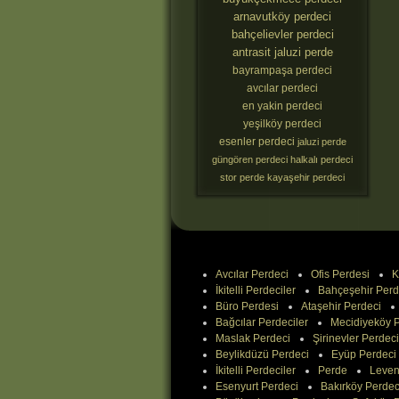
arnavutköy perdeci
bahçelievler perdeci
antrasit jaluzi perde
bayrampaşa perdeci
avcılar perdeci
en yakin perdeci
yeşilköy perdeci
esenler perdeci
jaluzi perde
güngören perdeci
halkalı perdeci
stor perde
kayaşehir perdeci
Avcılar Perdeci
Ofis Perdesi
K
İkitelli Perdeciler
Bahçeşehir Perd
Büro Perdesi
Ataşehir Perdeci
Bağcılar Perdeciler
Mecidiyeköy P
Maslak Perdeci
Şirinevler Perdeci
Beylikdüzü Perdeci
Eyüp Perdeci
İkitelli Perdeciler
Perde
Leven
Esenyurt Perdeci
Bakırköy Perdec