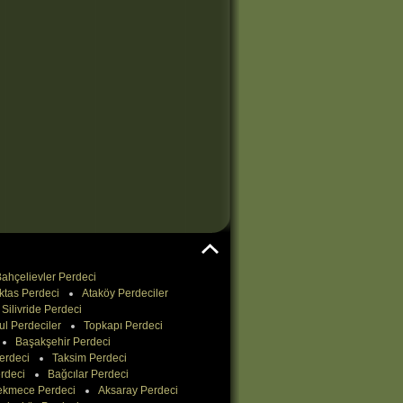
ahçelievler Perdeci
ktas Perdeci
Ataköy Perdeciler
Silivride Perdeci
ul Perdeciler
Topkapı Perdeci
Başakşehir Perdeci
erdeci
Taksim Perdeci
rdeci
Bağcılar Perdeci
ekmece Perdeci
Aksaray Perdeci