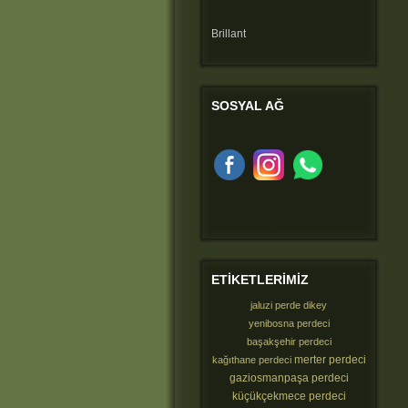
Brillant
SOSYAL
AĞ
ETIKETLERIMIZ
jaluzi perde dikey
yenibosna perdeci
başakşehir perdeci
merter perdeci
kağıthane perdeci
gaziosmanpaşa perdeci
küçükçekmece perdeci